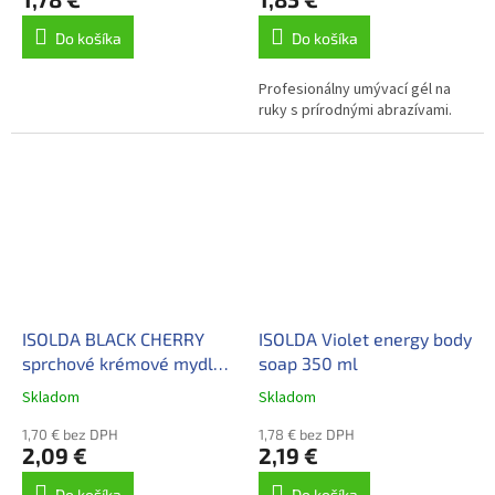
Do košíka
Do košíka
Profesionálny umývací gél na
ruky s prírodnými abrazívami.
ISOLDA BLACK CHERRY
ISOLDA Violet energy body
sprchové krémové mydlo
soap 350 ml
550 ml
Skladom
Skladom
1,70 € bez DPH
1,78 € bez DPH
2,09 €
2,19 €
Do košíka
Do košíka