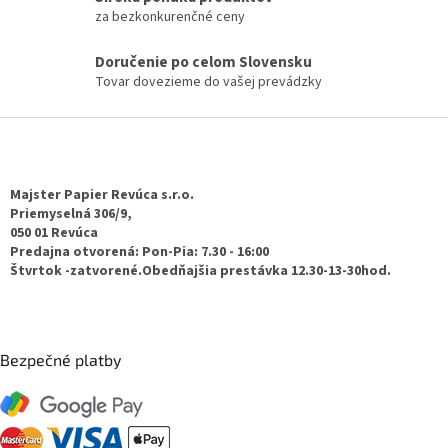
y
za bezkonkurenčné ceny
v
ý
Doručenie po celom Slovensku
p
Tovar dovezieme do vašej prevádzky
i
s
Z
u
á
p
ä
Majster Papier Revúca s.r.o.
t
Priemyselná 306/9,
050 01 Revúca
i
Predajna otvorená: Pon-Pia: 7.30 - 16:00
e
Štvrtok -zatvorené.Obedňajšia prestávka 12.30-13-30hod.
Bezpečné platby