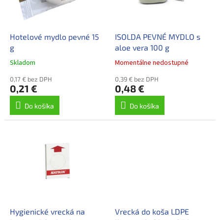
p
k
r
t
o
o
d
Hotelové mydlo pevné 15
ISOLDA PEVNÉ MYDLO s
v
u
g
aloe vera 100 g
k
Skladom
Momentálne nedostupné
t
o
0,17 € bez DPH
0,39 € bez DPH
0,21 €
0,48 €
v
Do košíka
Do košíka
Hygienické vrecká na
Vrecká do koša LDPE