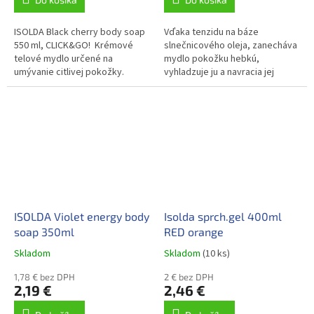
ISOLDA Black cherry body soap
Vďaka tenzidu na báze
550 ml, CLICK&GO! Krémové
slnečnicového oleja, zanecháva
telové mydlo určené na
mydlo pokožku hebkú,
umývanie citlivej pokožky.
vyhladzuje ju a navracia jej
prirodzenú rovnováhu.
ISOLDA Violet energy body
Isolda sprch.gel 400ml
soap 350ml
RED orange
Skladom
Skladom
(10 ks)
1,78 € bez DPH
2 € bez DPH
2,19 €
2,46 €