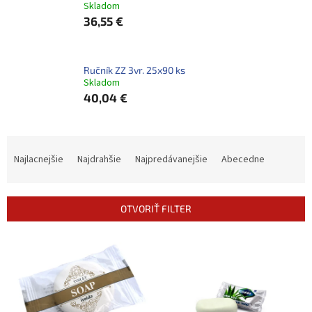
Skladom
36,55 €
Ručník ZZ 3vr. 25x90 ks
Skladom
40,04 €
R
a
Najlacnejšie
Najdrahšie
Najpredávanejšie
Abecedne
d
e
n
OTVORIŤ FILTER
i
e
V
p
ý
r
p
o
i
d
s
u