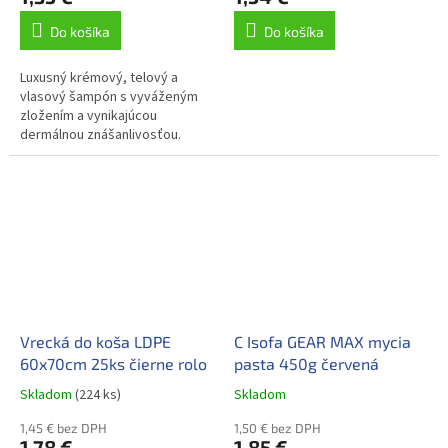
Do košíka
Do košíka
Luxusný krémový, telový a
vlasový šampón s vyváženým
zložením a vynikajúcou
dermálnou znášanlivosťou.
Vrecká do koša LDPE
C Isofa GEAR MAX mycia
60x70cm 25ks čierne rolo
pasta 450g červená
Skladom
(224 ks)
Skladom
1,45 € bez DPH
1,50 € bez DPH
1,78 €
1,85 €