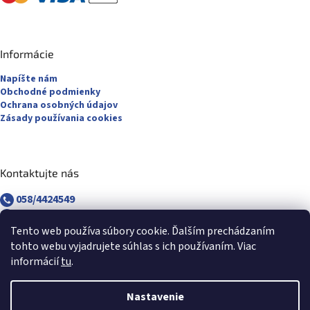
Informácie
Napíšte nám
Obchodné podmienky
Ochrana osobných údajov
Zásady používania cookies
Kontaktujte nás
058/4424549
058/4882830
revuca@majsterpapier.sk
Tento web používa súbory cookie. Ďalším prechádzaním
tohto webu vyjadrujete súhlas s ich používaním. Viac
informácií
tu
.
Nastavenie
Vytvoril Shoptet