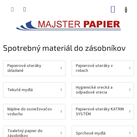
Prejsť
NÁKUP
na
obsah
KOŠÍK
Spotrebný materiál do zásobníkov
Papierové uteráky
Papierové uteráky v
skladané
roliach
Hygienické vrecká a
Tekuté mydlá
odpadové vrecia
Náplne do osviežovačov
Papierové uteráky KATRIN
vzduchu
SYSTÉM
Toaletný papier do
Sprchové mydlá
zásobníkov