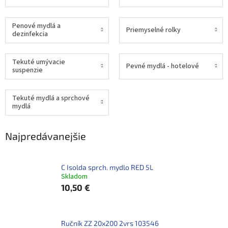
Penové mydlá a
Priemyselné rolky
dezinfekcia
Tekuté umývacie
Pevné mydlá - hotelové
suspenzie
Tekuté mydlá a sprchové
mydlá
Najpredávanejšie
C Isolda sprch. mydlo RED 5L
Skladom
10,50 €
Ručník ZZ 20x200 2vrs 103546