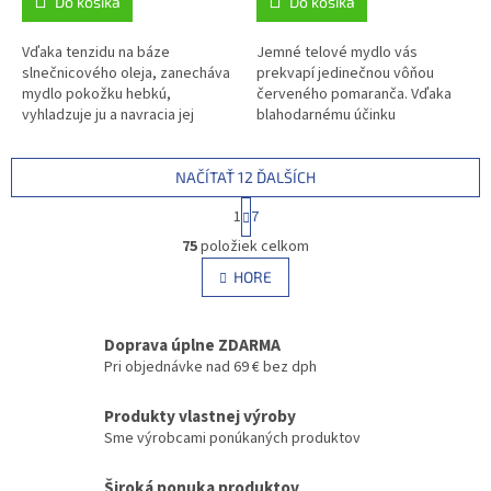
Do košíka
Do košíka
Vďaka tenzidu na báze
Jemné telové mydlo vás
slnečnicového oleja, zanecháva
prekvapí jedinečnou vôňou
mydlo pokožku hebkú,
červeného pomaranča. Vďaka
vyhladzuje ju a navracia jej
blahodarnému účinku
prirodzenú rovnováhu.
slnečnicového oleja zanechá
vašu pokožku jemnú, vyhladí ju a
obnoví jej...
NAČÍTAŤ 12 ĎALŠÍCH
S
1
7
t
O
r
75
položiek celkom
v
á
l
HORE
n
á
k
d
o
v
a
Doprava úplne ZDARMA
a
c
Pri objednávke nad 69 € bez dph
n
i
i
e
e
Produkty vlastnej výroby
p
Sme výrobcami ponúkaných produktov
r
v
k
Široká ponuka produktov