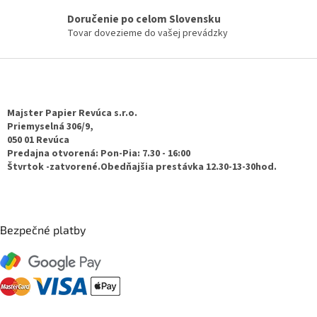
k
Doručenie po celom Slovensku
y
Tovar dovezieme do vašej prevádzky
v
ý
p
Z
i
á
s
p
u
ä
Majster Papier Revúca s.r.o.
t
Priemyselná 306/9,
050 01 Revúca
i
Predajna otvorená: Pon-Pia: 7.30 - 16:00
e
Štvrtok -zatvorené.Obedňajšia prestávka 12.30-13-30hod.
Bezpečné platby