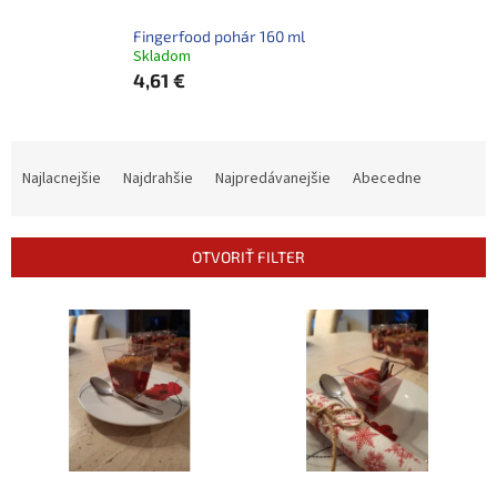
Fingerfood pohár 160 ml
Skladom
4,61 €
R
a
Najlacnejšie
Najdrahšie
Najpredávanejšie
Abecedne
d
e
n
OTVORIŤ FILTER
i
e
V
p
ý
r
p
o
i
d
s
u
p
k
r
t
o
o