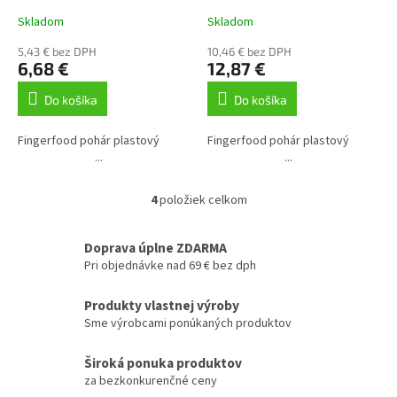
Skladom
Skladom
5,43 € bez DPH
10,46 € bez DPH
6,68 €
12,87 €
Do košíka
Do košíka
Fingerfood pohár plastový
Fingerfood pohár plastový
...
...
4
položiek celkom
O
v
l
Doprava úplne ZDARMA
á
Pri objednávke nad 69 € bez dph
d
a
Produkty vlastnej výroby
c
Sme výrobcami ponúkaných produktov
i
e
p
Široká ponuka produktov
r
za bezkonkurenčné ceny
v