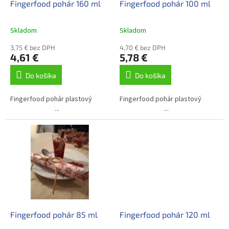
d
Fingerfood pohár 160 ml
Fingerfood pohár 100 ml
v
u
k
Skladom
Skladom
t
o
3,75 € bez DPH
4,70 € bez DPH
4,61 €
5,78 €
v
Do košíka
Do košíka
Fingerfood pohár plastový
Fingerfood pohár plastový
...
...
Fingerfood pohár 85 ml
Fingerfood pohár 120 ml