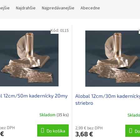
nejšie
Najdrahšie
Najpredávanejšie
Abecedne
Kód:
0115
al 12cm/50m kadernícky 20my
Alobal 12cm/30m kaderníck
striebro
Skladom
(35 ks)
Sklad
 bez DPH
2,99 € bez DPH
Do košíka
Do
 €
3,68 €