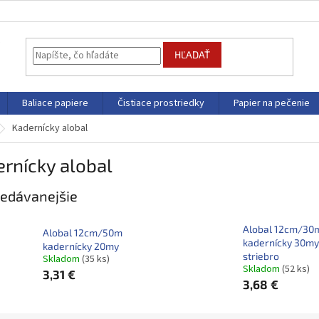
HĽADAŤ
Baliace papiere
Čistiace prostriedky
Papier na pečenie
Kadernícky alobal
rnícky alobal
edávanejšie
Alobal 12cm/30
Alobal 12cm/50m
kadernícky 30my
kadernícky 20my
striebro
Skladom
(35 ks)
Skladom
(52 ks)
3,31 €
3,68 €