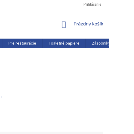
Prihlásenie
NÁKUPNÝ
Prázdny košík
KOŠÍK
Pre reštaurácie
Toaletné papiere
Zásobníky a dávkovače
m