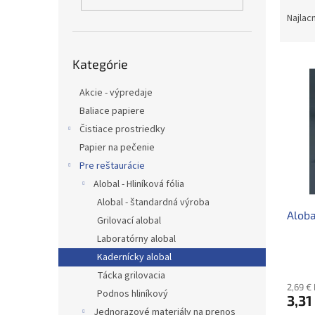
R
a
Najlac
d
e
Preskočiť
V
n
Kategórie
kategórie
ý
i
p
Akcie - výpredaje
e
i
p
Baliace papiere
s
r
Čistiace prostriedky
p
o
Papier na pečenie
r
d
Pre reštaurácie
o
u
Alobal - Hliníková fólia
d
k
u
t
Alobal - štandardná výroba
Alob
k
o
Grilovací alobal
t
v
Laboratórny alobal
o
Kadernícky alobal
v
Tácka grilovacia
2,69 €
Podnos hliníkový
3,31
Jednorazové materiály na prenos