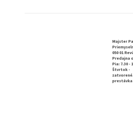
Z
á
p
ä
t
Majster Pa
Priemyseln
i
050 01 Rev
e
Predajna 
Pia: 7.30 - 
Štvrtok -
zatvorené
prestávka 