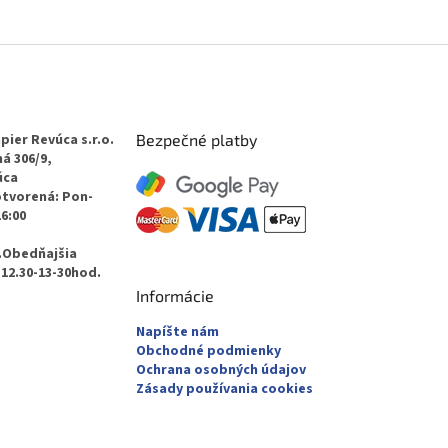
pier Revúca s.r.o.
Bezpečné platby
á 306/9,
úca
otvorená: Pon-
16:00
.Obedňajšia
12.30-13-30hod.
Informácie
Napíšte nám
Obchodné podmienky
Ochrana osobných údajov
Zásady používania cookies