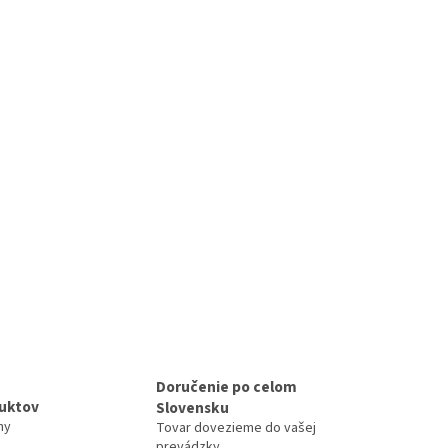
Doručenie po celom
duktov
Slovensku
ny
Tovar dovezieme do vašej
prevádzky