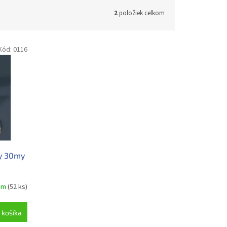
2
položiek celkom
Kód:
0116
y 30my
om
(52 ks)
 košíka