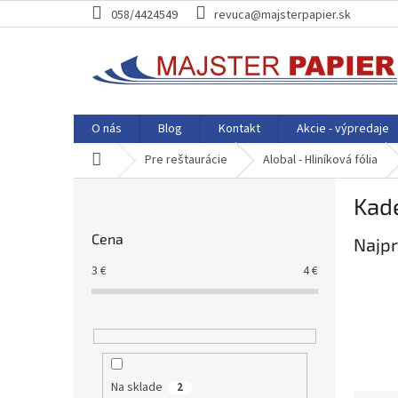
Prejsť
058/4424549
revuca@majsterpapier.sk
na
obsah
O nás
Blog
Kontakt
Akcie - výpredaje
Domov
Pre reštaurácie
Alobal - Hliníková fólia
B
Kade
o
č
Cena
Najpr
n
ý
3
€
4
€
p
a
n
e
l
Na sklade
2