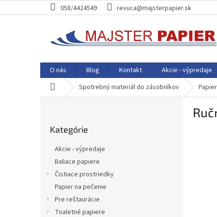
Prejsť
058/4424549
revuca@majsterpapier.sk
na
obsah
O nás
Blog
Kontakt
Akcie - výpredaje
Domov
Spotrebný materiál do zásobníkov
Papie
B
Ruč
o
Preskočiť
č
Kategórie
kategórie
n
ý
Akcie - výpredaje
p
Baliace papiere
a
Čistiace prostriedky
n
e
Papier na pečenie
l
Pre reštaurácie
Toaletné papiere