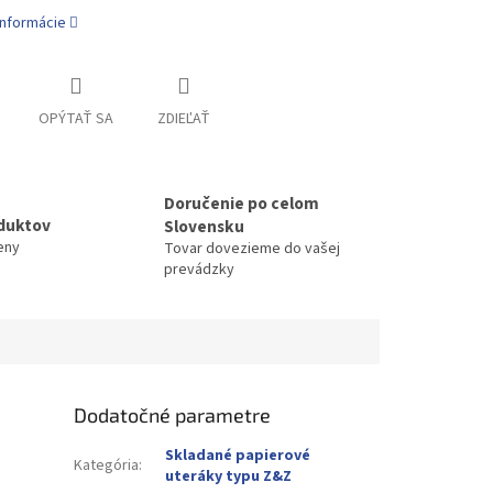
informácie
OPÝTAŤ SA
ZDIEĽAŤ
Doručenie po celom
duktov
Slovensku
eny
Tovar dovezieme do vašej
prevádzky
Dodatočné parametre
Skladané papierové
Kategória
:
uteráky typu Z&Z