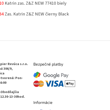
10
Katrin zas. Z&Z NEW 77410 biely
34
Zas. Katrin Z&Z NEW čierny Black
pier Revúca s.r.o.
Bezpečné platby
á 306/9,
úca
otvorená: Pon-
16:00
.Obedňajšia
12.30-13-30hod.
Informácie