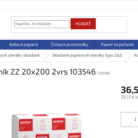
HĽADAŤ
Baliace papiere
Čistiace prostriedky
Papier na pečenie
rové uteráky skladané
Skladané papierové uteráky typu Z&Z
R
ník ZZ 20x200 2vrs 103546
103546
36,
29,72 € 
Jednotk
cena: