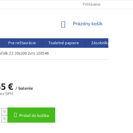
Prihlásenie
NÁKUPNÝ
Prázdny košík
KOŠÍK
Pre reštaurácie
Toaletné papiere
Zásobníky a dávkovače
učník ZZ 20x200 2vrs 103546
55 €
/ balenie
bez DPH
ová
Pridať do košíka