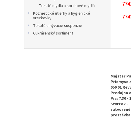
774
Tekuté mydlá a sprchové mydlá
Kozmetické utierky a hygienické
774
vreckovky
Tekuté umývacie suspenzie
Cukrárenský sortiment
Z
á
p
ä
t
Majster Pa
Priemyseln
i
050 01 Rev
e
Predajna 
Pia: 7.30 - 
Štvrtok -
zatvorené
prestávka 