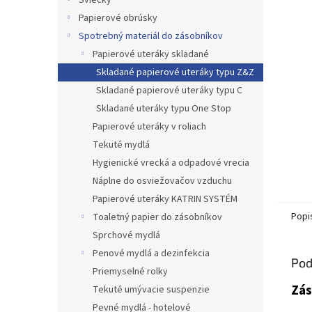
Sviečky
Papierové obrúsky
Spotrebný materiál do zásobníkov
Papierové uteráky skladané
Skladané papierové uteráky typu Z&Z
Skladané papierové uteráky typu C
Skladané uteráky typu One Stop
Papierové uteráky v roliach
Tekuté mydlá
Hygienické vrecká a odpadové vrecia
Náplne do osviežovačov vzduchu
Papierové uteráky KATRIN SYSTÉM
Popi
Toaletný papier do zásobníkov
Sprchové mydlá
Penové mydlá a dezinfekcia
Pod
Priemyselné rolky
Zás
Tekuté umývacie suspenzie
Pevné mydlá - hotelové