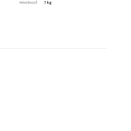
Hmotnosť
:
7 kg