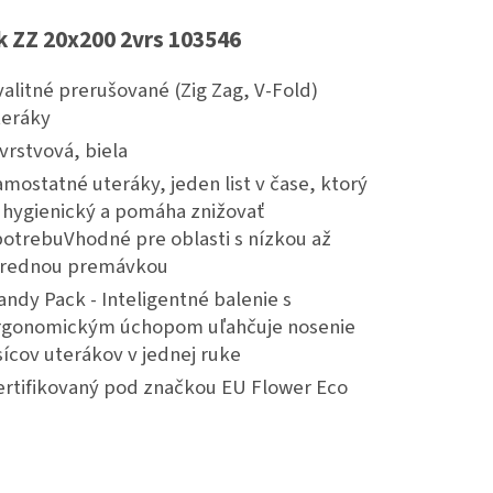
k ZZ 20x200 2vrs 103546
alitné prerušované (Zig Zag, V-Fold)
teráky
vrstvová, biela
mostatné uteráky, jeden list v čase, ktorý
e hygienický a pomáha znižovať
potrebuVhodné pre oblasti s nízkou až
trednou premávkou
ndy Pack - Inteligentné balenie s
rgonomickým úchopom uľahčuje nosenie
sícov uterákov v jednej ruke
ertifikovaný pod značkou EU Flower Eco