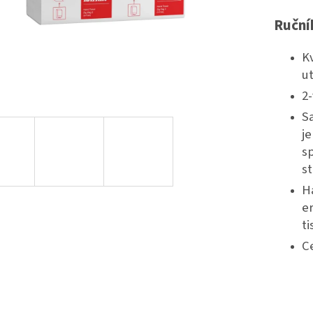
Ruční
Kv
u
2-
Sa
j
s
s
Ha
e
ti
C