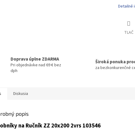
Detailné 
TLAČ
Doprava úplne ZDARMA
Široká ponuka pro
Pri objednávke nad 69 € bez
za bezkonkurenčné c
dph
s
Diskusia
robný popis
obníky na Ručník ZZ 20x200 2vrs 103546