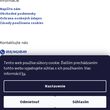
Informácie
Napíšte nám
Obchodné podmienky
Ochrana osobných údajov
Zásady používania cookies
Kontaktujte nás
058/4424549
058/4882830
revuca@majsterpapier.sk
Tento web používa súbory cookie. Ďalším prechádzaním
tohto webu vyjadrujete súhlas s ich používaním. Viac
informácií
tu
.
Nastavenie
Vytvoril Shoptet
Odmietnuť
Súhlasím
Copyright 2026
Majsterpapier.sk
. Všetky práva vyhradené.