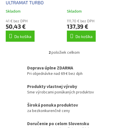
u
ULTRAMAT TURBO
k
Skladom
Skladom
t
o
41 € bez DPH
111,70 € bez DPH
50,43 €
137,39 €
v
Do košíka
Do košíka
2
položiek celkom
O
v
l
Doprava úplne ZDARMA
á
Pri objednávke nad 69 € bez dph
d
a
Produkty vlastnej výroby
c
Sme výrobcami ponúkaných produktov
i
e
p
Široká ponuka produktov
r
za bezkonkurenčné ceny
v
k
Doručenie po celom Slovensku
y