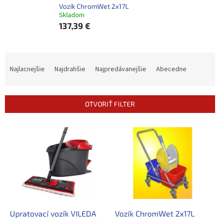
Vozík ChromWet 2x17L
Skladom
137,39 €
R
a
Najlacnejšie
Najdrahšie
Najpredávanejšie
Abecedne
d
e
n
OTVORIŤ FILTER
i
e
V
p
ý
r
p
o
i
d
s
u
p
k
r
t
o
o
d
Upratovací vozík VILEDA
Vozík ChromWet 2x17L
v