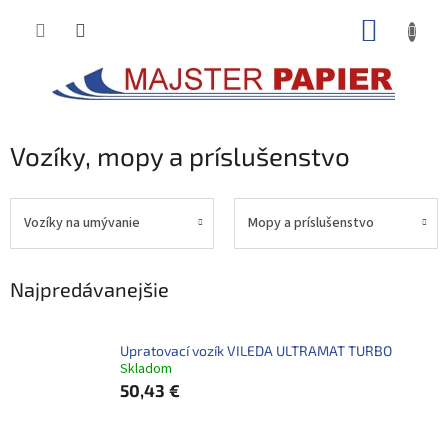
Prejsť
NÁKUP
na
obsah
KOŠÍK
Vozíky, mopy a príslušenstvo
Vozíky na umývanie
Mopy a príslušenstvo
Najpredávanejšie
Upratovací vozík VILEDA ULTRAMAT TURBO
Skladom
50,43 €