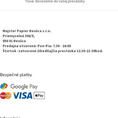
Tovar dovezieme do vašej prevádzky
v
ý
p
Z
i
á
s
p
u
ä
Majster Papier Revúca s.r.o.
t
Priemyselná 306/9,
050 01 Revúca
i
Predajna otvorená: Pon-Pia: 7.30 - 16:00
e
Štvrtok -zatvorené.Obedňajšia prestávka 12.30-13-30hod.
Bezpečné platby