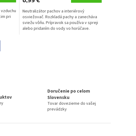
č vzduchu
Neutralizátor pachov a interiérový
im pri
osviežovač. Rozkladá pachy a zanecháva
sviežu vôňu. Prípravok sa používa v spreji
alebo pridaním do vody vo horúčave.
Doručenie po celom
duktov
Slovensku
ny
Tovar dovezieme do vašej
prevádzky