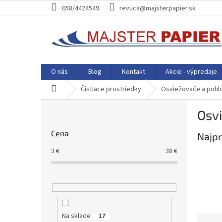
Prejsť
058/4424549
revuca@majsterpapier.sk
na
obsah
O nás
Blog
Kontakt
Akcie - výpredaje
Domov
Čistiace prostriedky
Osviežovače a pohl
B
Osv
o
č
Cena
Najpr
n
ý
3
€
38
€
p
a
n
e
l
Na sklade
17
R