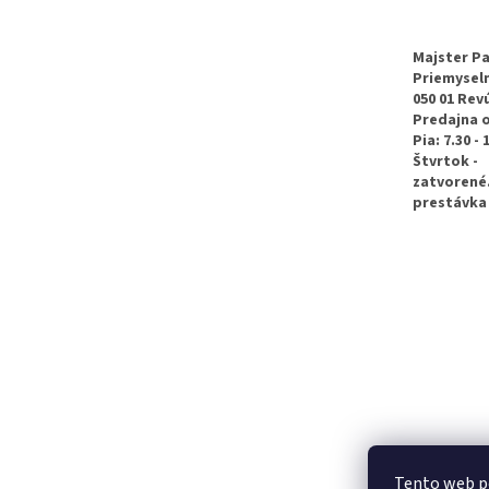
p
ä
t
Majster Pa
Priemyseln
i
050 01 Rev
e
Predajna 
Pia: 7.30 - 
Štvrtok -
zatvorené
prestávka 
Tento web p