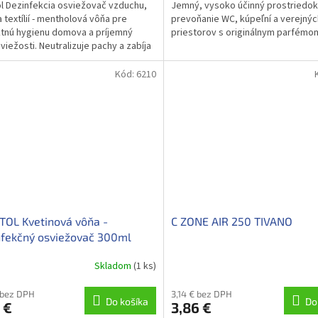
l Dezinfekcia osviežovač vzduchu,
Jemný, vysoko účinný prostriedok
a textílií - mentholová vôňa pre
prevoňanie WC, kúpeľní a verejnýc
tnú hygienu domova a príjemný
priestorov s originálnym parfém
sviežosti. Neutralizuje pachy a zabíja
..
Kód:
6210
OL Kvetinová vôňa -
C ZONE AIR 250 TIVANO
nfekčný osviežovač 300ml
Skladom
(1 ks)
 bez DPH
3,14 € bez DPH
Do košíka
Do
 €
3,86 €