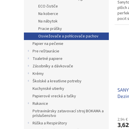
Sanyto
ECO čističe
plôch 
perfek
Na koberce
pocit 
Na nábytok
99,9 %.
Pracie prášky
Osviežovače a pohlcovače pachov
Papier na pečenie
Pre reštaurácie
Toaletné papiere
Zásobníky a dávkovače
Krémy
Školské a kreatívne potreby
Kuchynské utierky
SANYT
Papierové vrecká a tašky
Dezi
Rukavice
Potravinársky zatavovací stroj BOKAMA a
príslušenstvo
2,94 €
Rúška a Respirátory
3,62