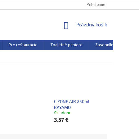
Prihlásenie
NÁKUPNÝ
Prázdny košík
KOŠÍK
Pre reštaurácie
Toaletné papiere
Zásobníky a dávkovače
C ZONE AIR 250ml
BAYAMO
Skladom
3,57 €