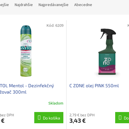
nejšie
Najdrahšie
Najpredávanejšie
Abecedne
Kód:
6209
TOL Mentol - Dezinfekčný
C ZONE olej PINK 550ml
ežovač 300ml
Skladom
 bez DPH
2,79 € bez DPH
Do košíka
Do
 €
3,43 €