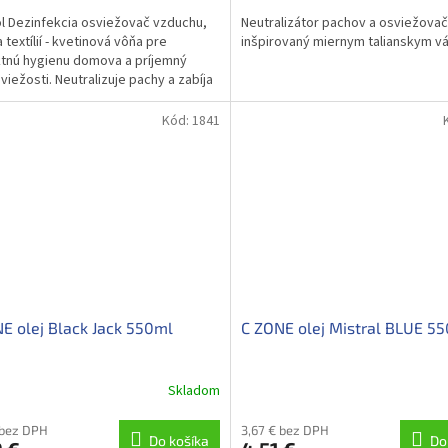
l Dezinfekcia osviežovač vzduchu,
Neutralizátor pachov a osviežova
 textílií - kvetinová vôňa pre
inšpirovaný miernym talianskym v
tnú hygienu domova a príjemný
sviežosti. Neutralizuje pachy a zabíja
..
Kód:
1841
E olej Black Jack 550ml
C ZONE olej Mistral BLUE 5
Skladom
 bez DPH
3,67 € bez DPH
Do košíka
Do