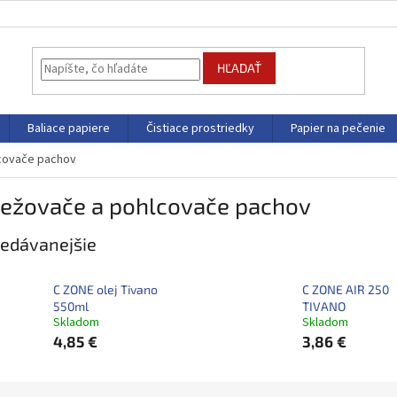
HĽADAŤ
Baliace papiere
Čistiace prostriedky
Papier na pečenie
covače pachov
iežovače a pohlcovače pachov
edávanejšie
C ZONE olej Tivano
C ZONE AIR 250
550ml
TIVANO
Skladom
Skladom
4,85 €
3,86 €