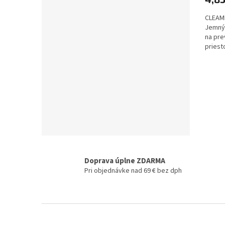
CLEAME
Jemný,
na pre
priest
Doprava úplne ZDARMA
Pri objednávke nad 69 € bez dph
Z
á