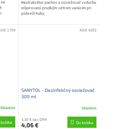
 na
Neutralizátor pachov a osviežovač vzduchu
h
inšpirovaný prudkým vetrom vanúcim pri
om.
pobreží Kuby.
Kód:
1750
Kód:
6202
SANYTOL - Dezinfekčný osviežovač
300 ml
Skladom
Skladom
3,30 € bez DPH
 košíka
Do košíka
4,06 €