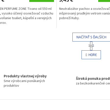
N PERFUME ZONE Tivano oil 550 ml
Neutralizátor pachov a osviežova
 vysoko účinný osviežovač vzduchu
inšpirovaný prudkým vetrom vanúc
voňanie toaliet, kúpeľní a verejných
pobreží Kuby.
orov.
NAČÍTAŤ 5 ĎALŠÍCH
S
1
2
O
t
r
v
HORE
á
l
n
á
k
d
o
a
v
c
Produkty vlastnej výroby
a
Široká ponuka pro
i
n
Sme výrobcami ponúkaných
za bezkonkurenčné ce
e
i
produktov
e
p
r
v
k
y