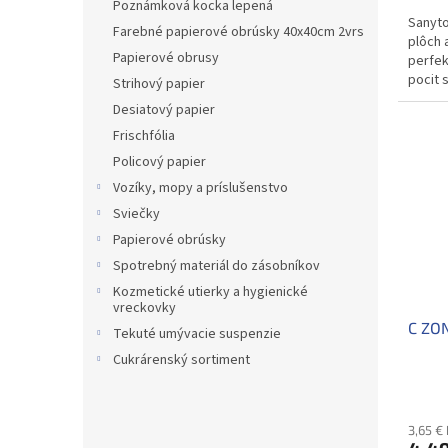
Poznámková kocka lepená
Sanyto
Farebné papierové obrúsky 40x40cm 2vrs
plôch a
Papierové obrusy
perfek
pocit 
Strihový papier
99,9 %.
Desiatový papier
Frischfólia
Policový papier
Vozíky, mopy a príslušenstvo
Sviečky
Papierové obrúsky
Spotrebný materiál do zásobníkov
Kozmetické utierky a hygienické
vreckovky
C ZON
Tekuté umývacie suspenzie
Cukrárenský sortiment
3,65 €