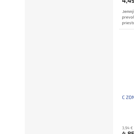
4,49
Jemný,
prevoň
priest
C ZON
3,94 €
4,85