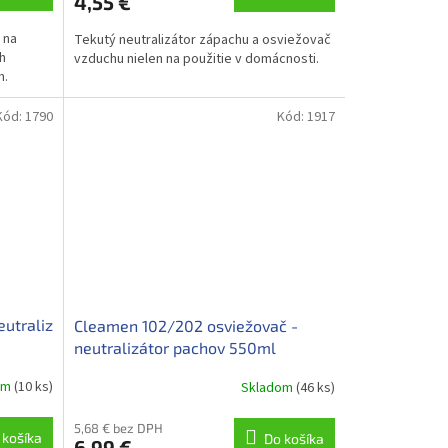
4,55 €
 na
Tekutý neutralizátor zápachu a osviežovač
h
vzduchu nielen na použitie v domácnosti.
om.
Kód:
1790
Kód:
1917
utraliz
Cleamen 102/202 osviežovač -
neutralizátor pachov 550ml
om
(10 ks)
Skladom
(46 ks)
5,68 € bez DPH
 košíka
Do košíka
6,99 €