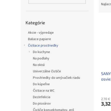
a
Najlac
d
e
Preskočiť
V
n
Kategórie
kategórie
ý
i
p
e
Akcie - výpredaje
i
p
Baliace papiere
s
r
Čistiace prostriedky
p
o
Do kuchyne
r
d
o
u
Na podlahy
d
k
Na okná
u
t
Univerzálne čističe
SANY
k
o
Prostriedky do umývačiek riadu
osvi
t
v
Do kúpeľne
o
v
Čistiace na WC
Dezinfekcia
2,70 €
3,32
Do pisoárov
Čističe konvektomatov, gril