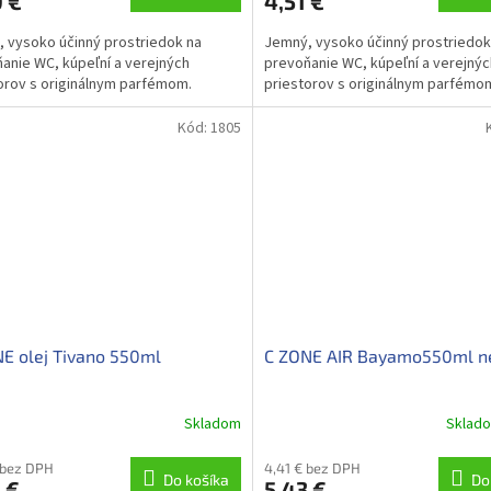
 €
4,51 €
 vysoko účinný prostriedok na
Jemný, vysoko účinný prostriedok
anie WC, kúpeľní a verejných
prevoňanie WC, kúpeľní a verejnýc
orov s originálnym parfémom.
priestorov s originálnym parfém
Kód:
1805
E olej Tivano 550ml
C ZONE AIR Bayamo550ml ne
Skladom
Sklad
 bez DPH
4,41 € bez DPH
Do košíka
Do
 €
5,43 €