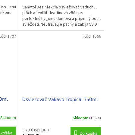
č vzduchu
Sanytol Dezinfekcia osviežovač vzduchu,
ánkom.
plôch a textílií - kvetinová vôňa pre
perfektnú hygienu domova a príjemný pocit
sviežosti. Neutralizuje pachy a zabíja 99,9
%...
Kód:
1707
Kód:
1566
50ml
Osviežovač Vakavo Tropical 750ml
Skladom
Skladom
(13 ks)
3,70 € bez DPH
 košíka
Do košíka