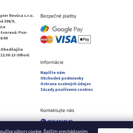
v
ý
p
pier Revúca s.r.o.
Bezpečné platby
i
á 306/9,
s
úca
u
otvorená: Pon-
16:00
.Obedňajšia
12.30-13-30hod.
Informácie
Napíšte nám
Obchodné podmienky
Ochrana osobných údajov
Zásady používania cookies
Kontaktujte nás
058/4424549
058/4882830
oužíva súbory cookie. Ďalším prechádzaním