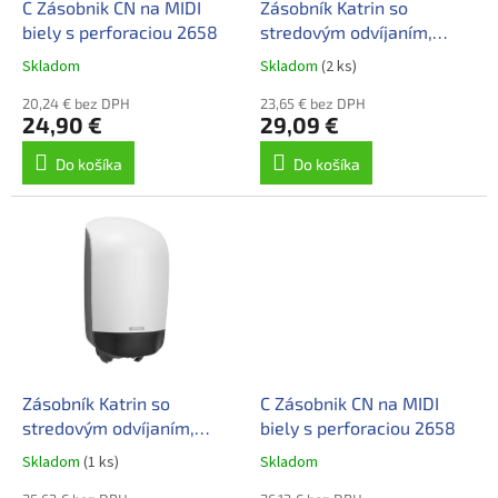
d
C Zásobnik CN na MIDI
Zásobník Katrin so
v
u
biely s perforaciou 2658
stredovým odvíjaním,
k
veľkosť S
Skladom
Skladom
(2 ks)
t
o
20,24 € bez DPH
23,65 € bez DPH
24,90 €
29,09 €
v
Do košíka
Do košíka
Zásobník Katrin so
C Zásobnik CN na MIDI
stredovým odvíjaním,
biely s perforaciou 2658
veľkosť S
Skladom
(1 ks)
Skladom