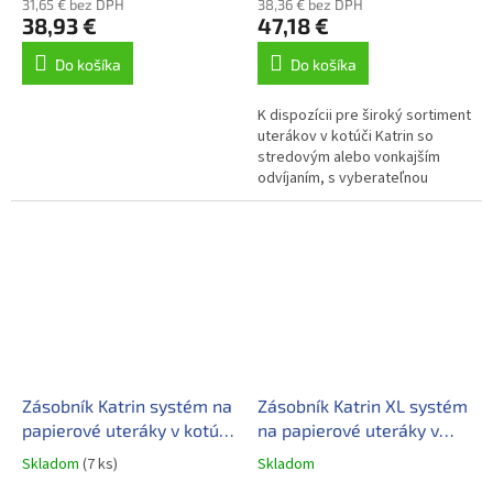
31,65 € bez DPH
38,36 € bez DPH
38,93 €
47,18 €
Do košíka
Do košíka
K dispozícii pre široký sortiment
uterákov v kotúči Katrin so
stredovým alebo vonkajším
odvíjaním, s vyberateľnou
dutinkou alebo bez dutinky
Jednoduché odstránenie
špirálovej...
Zásobník Katrin systém na
Zásobník Katrin XL systém
papierové uteráky v kotúči
na papierové uteráky v
- biely
kotúči – čierny
Skladom
(7 ks)
Skladom