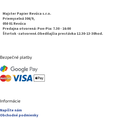
i
á
s
p
u
ä
Majster Papier Revúca s.r.o.
t
Priemyselná 306/9,
050 01 Revúca
i
Predajna otvorená: Pon-Pia: 7.30 - 16:00
e
Štvrtok -zatvorené.Obedňajšia prestávka 12.30-13-30hod.
Bezpečné platby
Informácie
Napíšte nám
Obchodné podmienky