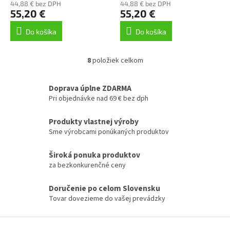
44,88 € bez DPH
44,88 € bez DPH
55,20 €
55,20 €
Do košíka
Do košíka
8
položiek celkom
O
v
l
Doprava úplne ZDARMA
á
Pri objednávke nad 69 € bez dph
d
a
Produkty vlastnej výroby
c
Sme výrobcami ponúkaných produktov
i
e
p
Široká ponuka produktov
r
za bezkonkurenčné ceny
v
k
Doručenie po celom Slovensku
y
Tovar dovezieme do vašej prevádzky
v
ý
p
Z