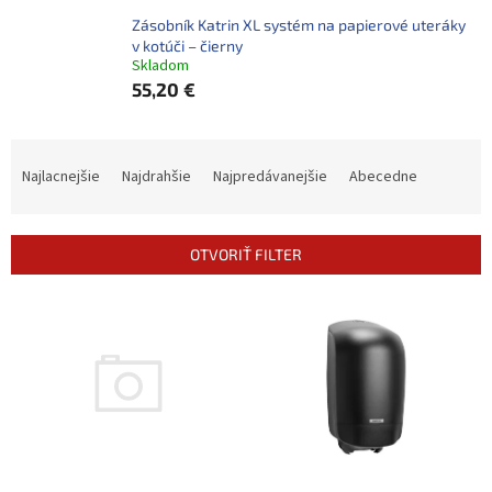
Zásobník Katrin XL systém na papierové uteráky
v kotúči – čierny
Skladom
55,20 €
R
a
Najlacnejšie
Najdrahšie
Najpredávanejšie
Abecedne
d
e
n
OTVORIŤ FILTER
i
e
V
p
ý
r
p
o
i
d
s
u
p
k
r
t
o
o