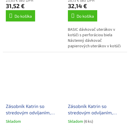
25,63 € bez DPH
26,13 € bez DPH
31,52 €
32,14 €
Do košíka
Do košíka
BASIC dávkovač uterákov v
kotúči s perforáciou biela
Nástenný dávkovač
papierových uterákov v kotúči
veľkosti: dia. 20x20cm odvíja sa
cez stred cez nosník.
Zásobník Katrin so
Zásobník Katrin so
stredovým odvíjaním,
stredovým odvíjaním,
veľkosť M
veľkosť M
Skladom
Skladom
(6 ks)