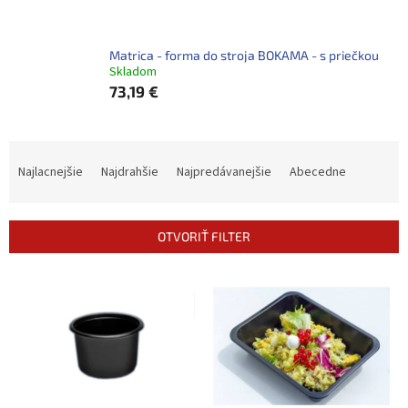
Matrica - forma do stroja BOKAMA - s priečkou
Skladom
73,19 €
R
a
Najlacnejšie
Najdrahšie
Najpredávanejšie
Abecedne
d
e
n
OTVORIŤ FILTER
i
e
V
p
ý
r
p
o
i
d
s
u
p
k
r