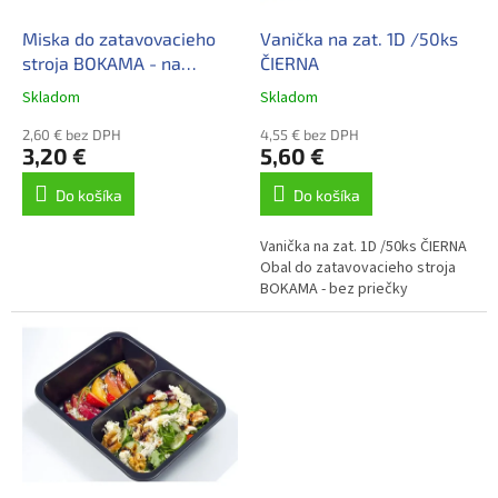
t
o
o
d
Miska do zatavovacieho
Vanička na zat. 1D /50ks
v
u
stroja BOKAMA - na
ČIERNA
k
polievky
Skladom
Skladom
t
o
2,60 € bez DPH
4,55 € bez DPH
3,20 €
5,60 €
v
Do košíka
Do košíka
Vanička na zat. 1D /50ks ČIERNA
Obal do zatavovacieho stroja
BOKAMA - bez priečky