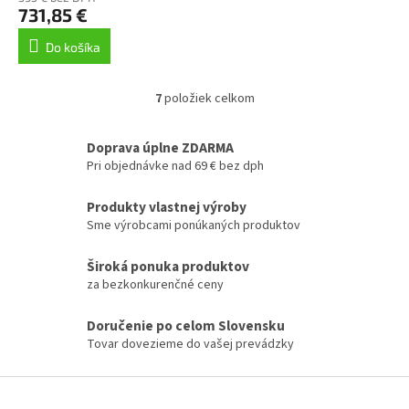
731,85 €
Do košíka
7
položiek celkom
O
v
l
Doprava úplne ZDARMA
á
Pri objednávke nad 69 € bez dph
d
a
Produkty vlastnej výroby
c
Sme výrobcami ponúkaných produktov
i
e
p
Široká ponuka produktov
r
za bezkonkurenčné ceny
v
k
Doručenie po celom Slovensku
y
Tovar dovezieme do vašej prevádzky
v
ý
p
Z
i
á