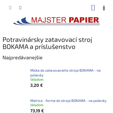
Prejsť
NÁKUP
na
obsah
KOŠÍK
Potravinársky zatavovací stroj
BOKAMA a príslušenstvo
Najpredávanejšie
Miska do zatavovacieho stroja BOKAMA - na
polievky
Skladom
3,20 €
Matrica - forma do stroja BOKAMA - na polievky
Skladom
73,19 €