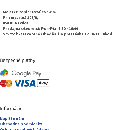
s
p
u
ä
Majster Papier Revúca s.r.o.
t
Priemyselná 306/9,
050 01 Revúca
i
Predajna otvorená: Pon-Pia: 7.30 - 16:00
e
Štvrtok -zatvorené.Obedňajšia prestávka 12.30-13-30hod.
Bezpečné platby
Informácie
Napíšte nám
Obchodné podmienky
Ochrana osobných údajov