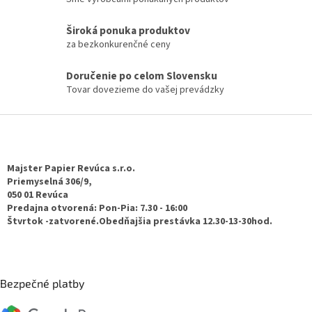
i
e
p
Široká ponuka produktov
r
za bezkonkurenčné ceny
v
k
Doručenie po celom Slovensku
y
Tovar dovezieme do vašej prevádzky
v
ý
p
Z
i
á
s
p
u
ä
Majster Papier Revúca s.r.o.
t
Priemyselná 306/9,
050 01 Revúca
i
Predajna otvorená: Pon-Pia: 7.30 - 16:00
e
Štvrtok -zatvorené.Obedňajšia prestávka 12.30-13-30hod.
Bezpečné platby