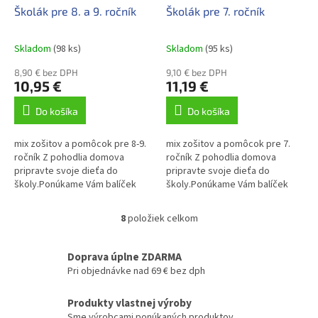
Školák pre 8. a 9. ročník
Školák pre 7. ročník
Skladom
(98 ks)
Skladom
(95 ks)
8,90 € bez DPH
9,10 € bez DPH
10,95 €
11,19 €
Do košíka
Do košíka
mix zošitov a pomôcok pre 8-9.
mix zošitov a pomôcok pre 7.
ročník Z pohodlia domova
ročník Z pohodlia domova
pripravte svoje dieťa do
pripravte svoje dieťa do
školy.Ponúkame Vám balíček
školy.Ponúkame Vám balíček
zošitov a pomôcok pre 8-9
zošitov a pomôcok pre 7 .ročník
.ročník ZŠ
ZŠ
8
položiek celkom
O
v
l
Doprava úplne ZDARMA
á
Pri objednávke nad 69 € bez dph
d
a
Produkty vlastnej výroby
c
Sme výrobcami ponúkaných produktov