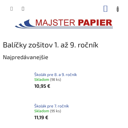
Prejsť
NÁKUP
na
obsah
KOŠÍK
Balíčky zošitov 1. až 9. ročník
Najpredávanejšie
Školák pre 8. a 9. ročník
Skladom
(98 ks)
10,95 €
Školák pre 7. ročník
Skladom
(95 ks)
11,19 €