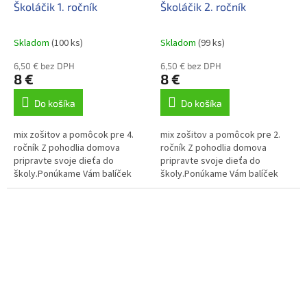
Školáčik 1. ročník
Školáčik 2. ročník
Skladom
(100 ks)
Skladom
(99 ks)
6,50 € bez DPH
6,50 € bez DPH
8 €
8 €
Do košíka
Do košíka
mix zošitov a pomôcok pre 4.
mix zošitov a pomôcok pre 2.
ročník Z pohodlia domova
ročník Z pohodlia domova
pripravte svoje dieťa do
pripravte svoje dieťa do
školy.Ponúkame Vám balíček
školy.Ponúkame Vám balíček
zošitov a pomôcok pre 4 .ročník
zošitov a pomôcok pre 2 .ročník
ZŠ pripravený podľa
ZŠ pripravený podľa
požiadaviek...
požiadaviek...