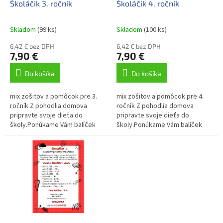
d
Školáčik 3. ročník
Školáčik 4. ročník
v
u
k
Skladom
(99 ks)
Skladom
(100 ks)
t
o
6,42 € bez DPH
6,42 € bez DPH
7,90 €
7,90 €
v
Do košíka
Do košíka
mix zošitov a pomôcok pre 3.
mix zošitov a pomôcok pre 4.
ročník Z pohodlia domova
ročník Z pohodlia domova
pripravte svoje dieťa do
pripravte svoje dieťa do
školy.Ponúkame Vám balíček
školy.Ponúkame Vám balíček
zošitov a pomôcok pre 3 .ročník
zošitov a pomôcok pre 4 .ročník
ZŠ pripravený podľa
ZŠ pripravený podľa
požiadaviek...
požiadaviek...