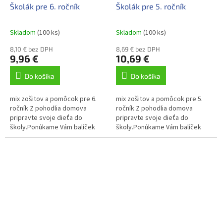
Školák pre 6. ročník
Školák pre 5. ročník
Skladom
(100 ks)
Skladom
(100 ks)
8,10 € bez DPH
8,69 € bez DPH
9,96 €
10,69 €
Do košíka
Do košíka
mix zošitov a pomôcok pre 6.
mix zošitov a pomôcok pre 5.
ročník Z pohodlia domova
ročník Z pohodlia domova
pripravte svoje dieťa do
pripravte svoje dieťa do
školy.Ponúkame Vám balíček
školy.Ponúkame Vám balíček
zošitov a pomôcok pre 6 .ročník
zošitov a pomôcok pre 5 .ročník
ZŠ
ZŠ