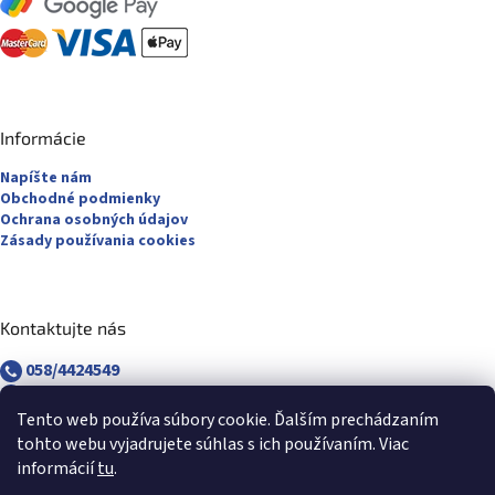
Informácie
Napíšte nám
Obchodné podmienky
Ochrana osobných údajov
Zásady používania cookies
Kontaktujte nás
058/4424549
058/4882830
revuca@majsterpapier.sk
Tento web používa súbory cookie. Ďalším prechádzaním
tohto webu vyjadrujete súhlas s ich používaním. Viac
informácií
tu
.