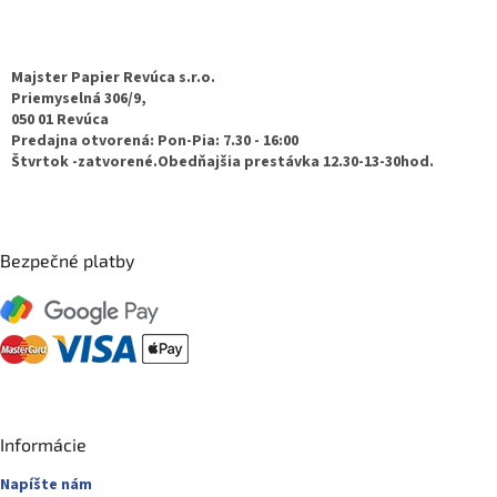
Z
á
p
ä
Majster Papier Revúca s.r.o.
t
Priemyselná 306/9,
050 01 Revúca
i
Predajna otvorená: Pon-Pia: 7.30 - 16:00
e
Štvrtok -zatvorené.Obedňajšia prestávka 12.30-13-30hod.
Bezpečné platby
Informácie
Napíšte nám