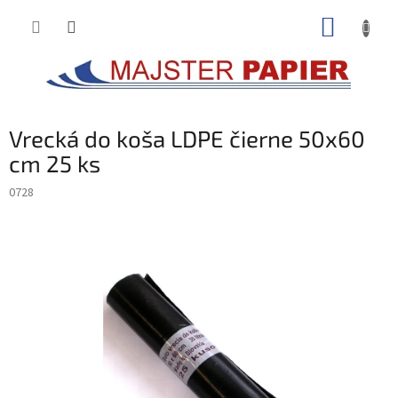
Prejsť
NÁKUP
na
obsah
KOŠÍK
Vrecká do koša LDPE čierne 50x60
cm 25 ks
0728