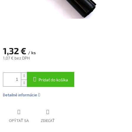
1,32 €
/ ks
1,07 € bez DPH
Jednotková
cena:
Pridať do košíka
Detailné informácie
OPÝTAŤ SA
ZDIEĽAŤ