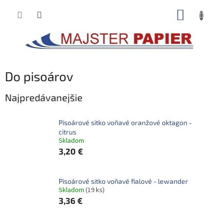
Prejsť
NÁKUP
na
obsah
KOŠÍK
Do pisoárov
Najpredávanejšie
Pisoárové sitko voňavé oranžové oktagon -
citrus
Skladom
3,20 €
Pisoárové sitko voňavé fialové - lewander
Skladom
(19 ks)
3,36 €