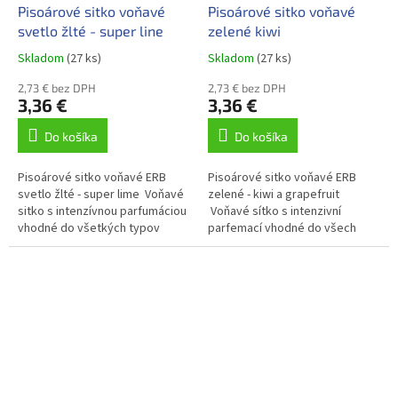
Pisoárové sitko voňavé
Pisoárové sitko voňavé
svetlo žlté - super line
zelené kiwi
Skladom
(27 ks)
Skladom
(27 ks)
2,73 € bez DPH
2,73 € bez DPH
3,36 €
3,36 €
Do košíka
Do košíka
Pisoárové sitko voňavé ERB
Pisoárové sitko voňavé ERB
svetlo žlté - super lime Voňavé
zelené - kiwi a grapefruit
sitko s intenzívnou parfumáciou
Voňavé sítko s intenzivní
vhodné do všetkých typov
parfemací vhodné do všech
pisoárov.
typů pisoárů.