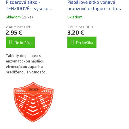
d
Pisoárové sitko -
Pisoárové sitko voňavé
v
u
TENZIDOVÉ - vysoko
oranžové oktagon - citrus
k
účinné
Skladom
(21 ks)
Skladom
t
o
2,40 € bez DPH
2,60 € bez DPH
2,95 €
3,20 €
v
Do košíka
Do košíka
Tablety do pisoára s
enzymatickou náplňou
eliminujúcou zápach a
predĺženou životnosťou.