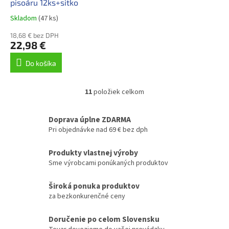
pisoáru 12ks+sitko
Skladom
(47 ks)
18,68 € bez DPH
22,98 €
Do košíka
11
položiek celkom
O
v
l
Doprava úplne ZDARMA
á
Pri objednávke nad 69 € bez dph
d
a
Produkty vlastnej výroby
c
Sme výrobcami ponúkaných produktov
i
e
p
Široká ponuka produktov
r
za bezkonkurenčné ceny
v
k
Doručenie po celom Slovensku
y