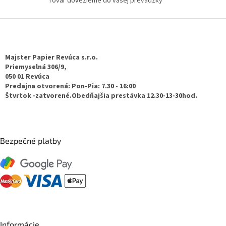
Tovar dovezieme do vašej prevádzky
v
ý
p
Z
i
á
s
p
u
ä
Majster Papier Revúca s.r.o.
t
Priemyselná 306/9,
050 01 Revúca
i
Predajna otvorená: Pon-Pia: 7.30 - 16:00
e
Štvrtok -zatvorené.Obedňajšia prestávka 12.30-13-30hod.
Bezpečné platby
Informácie