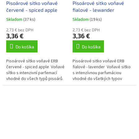
Pisoárové sitko voňavé
Pisoárové sitko voňavé
červené - spiced apple
fialové - lewander
Skladom
(37 ks)
Skladom
(19 ks)
2,73 € bez DPH
2,73 € bez DPH
3,36 €
3,36 €
Do košíka
Do košíka
Pisoárové sítko voňavé ERB
Pisoárové sitko voňavé ERB
červené - spiced apple Voňavé
fialové - lavender Voňavé sitko
sítko s intenzivní parfemací
s intenzívnou parfumáciou
vhodné do všech typů pisoárů.
vhodné do všetkých typov
pisoárov.