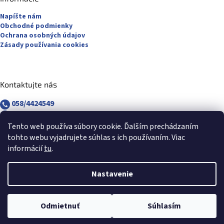
Napíšte nám
Obchodné podmienky
Ochrana osobných údajov
Zásady používania cookies
Kontaktujte nás
058/4424549
058/4882830
revuca@majsterpapier.sk
Tento web používa súbory cookie. Ďalším prechádzaním
tohto webu vyjadrujete súhlas s ich používaním. Viac
informácií
tu
.
Nastavenie
Vytvoril Shoptet
Odmietnuť
Súhlasím
Copyright 2026
Majsterpapier.sk
. Všetky práva vyhradené.