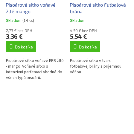
Pisoárové sitko voňavé
Pisoárové sitko Futbalová
žlté mango
brána
Skladom
(14 ks)
Skladom
2,73 € bez DPH
4,50 € bez DPH
3,36 €
5,54 €
Do košíka
Do košíka
Pisoárové sítko voňavé ERB žlté
Pisoárové sitko v tvare
- mango Voňavé sítko s
fotbalovej brány s príjemnou
intenzivní parfemací vhodné do
vôňou.
všech typů pisoárů.