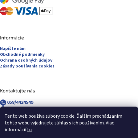
Informácie
Napíšte nám
Obchodné podmienky
Ochrana osobných údajov
Zásady používania cookies
Kontaktujte nás
058/4424549
058/4882830
revuca@majsterpapier.sk
Tento web používa súbory cookie. Ďalším prechádzaním
tohto webu vyjadrujete súhlas s ich používaním. Viac
informácií
tu
.