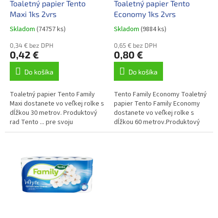
d
Toaletný papier Tento
Toaletný papier Tento
v
u
Maxi 1ks 2vrs
Economy 1ks 2vrs
k
Skladom
(74757 ks)
Skladom
(9884 ks)
t
o
0,34 € bez DPH
0,65 € bez DPH
0,42 €
0,80 €
v
Do košíka
Do košíka
Toaletný papier Tento Family
Tento Family Economy Toaletný
Maxi dostanete vo veľkej rolke s
papier Tento Family Economy
dĺžkou 30 metrov. Produktový
dostanete vo veľkej rolke s
rad Tento ... pre svoju
dĺžkou 60 metrov.Produktový
domácnosť. Toaletný papier
rad Tento Family predstavuje
Tento Family Maxi je vyrobený
efektívne riešenie pre tých,...
na...