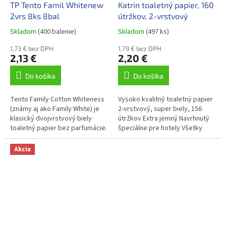
TP Tento Famil Whitenew
Katrin toaletný papier, 160
2vrs 8ks 8bal
útržkov, 2-vrstvový
Skladom
(400 balenie)
Skladom
(497 ks)
1,73 € bez DPH
1,79 € bez DPH
2,13 €
2,20 €
Do košíka
Do košíka
Tento Family Cotton Whiteness
Vysoko kvalitný toaletný papier
(známy aj ako Family White) je
2-vrstvový, super biely, 156
klasický dvojvrstvový biely
útržkov Extra jemný Navrhnutý
toaletný papier bez parfumácie.
špeciálne pre hotely Všetky
Ide o ekonomicky výhodnú a
toaletné papiere značky KATRIN
univerzálnu voľbu pre...
sú vyrobené z vysoko...
Akcia