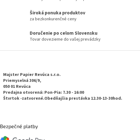
e
p
Široká ponuka produktov
r
za bezkonkurenčné ceny
v
k
Doručenie po celom Slovensku
y
Tovar dovezieme do vašej prevádzky
v
ý
p
Z
i
á
s
p
u
ä
Majster Papier Revúca s.r.o.
t
Priemyselná 306/9,
050 01 Revúca
i
Predajna otvorená: Pon-Pia: 7.30 - 16:00
e
Štvrtok -zatvorené.Obedňajšia prestávka 12.30-13-30hod.
Bezpečné platby