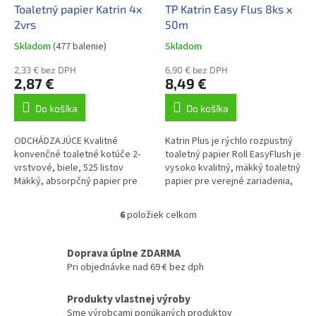
Toaletný papier Katrin 4x
TP Katrin Easy Flus 8ks x
2vrs
50m
Skladom
(477 balenie)
Skladom
2,33 € bez DPH
6,90 € bez DPH
2,87 €
8,49 €
Do košíka
Do košíka
ODCHÁDZAJÚCE Kvalitné
Katrin Plus je rýchlo rozpustný
konvenčné toaletné kotúče 2-
toaletný papier Roll EasyFlush je
vrstvové, biele, 525 listov
vysoko kvalitný, mäkký toaletný
Mäkký, absorpčný papier pre
papier pre verejné zariadenia,
maximálne pohodlie Vhodný pre
ako sú kancelárie a toalety pre
všetky verejné prostredia
zákazníkov. Je...
6
položiek celkom
O
Všetky...
v
l
Doprava úplne ZDARMA
á
Pri objednávke nad 69 € bez dph
d
a
Produkty vlastnej výroby
c
Sme výrobcami ponúkaných produktov
i