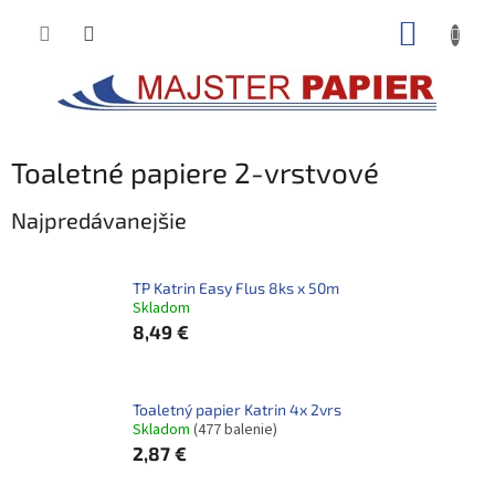
Prejsť
NÁKUP
na
obsah
KOŠÍK
Toaletné papiere 2-vrstvové
Najpredávanejšie
TP Katrin Easy Flus 8ks x 50m
Skladom
8,49 €
Toaletný papier Katrin 4x 2vrs
Skladom
(477 balenie)
2,87 €