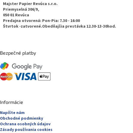
u
ä
Majster Papier Revúca s.r.o.
t
Priemyselná 306/9,
050 01 Revúca
i
Predajna otvorená: Pon-Pia: 7.30 - 16:00
e
Štvrtok -zatvorené.Obedňajšia prestávka 12.30-13-30hod.
Bezpečné platby
Informácie
Napíšte nám
Obchodné podmienky
Ochrana osobných údajov
Zásady používania cookies