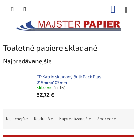
Prejsť
NÁKUP
na
obsah
KOŠÍK
Toaletné papiere skladané
Najpredávanejšie
TP Katrin skladaný Bulk Pack Plus
215mmx103mm
Skladom
(11 ks)
32,72 €
R
a
Najlacnejšie
Najdrahšie
Najpredávanejšie
Abecedne
d
e