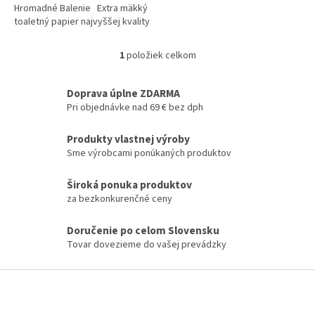
Hromadné Balenie Extra mäkký
toaletný papier najvyššej kvality
2-vrstvová, biela Hygienika -
predstavuje jeden...
1
položiek celkom
O
v
l
Doprava úplne ZDARMA
á
Pri objednávke nad 69 € bez dph
d
a
Produkty vlastnej výroby
c
Sme výrobcami ponúkaných produktov
i
e
p
Široká ponuka produktov
r
za bezkonkurenčné ceny
v
k
Doručenie po celom Slovensku
y
Tovar dovezieme do vašej prevádzky
v
ý
p
Z
i
á
s
p