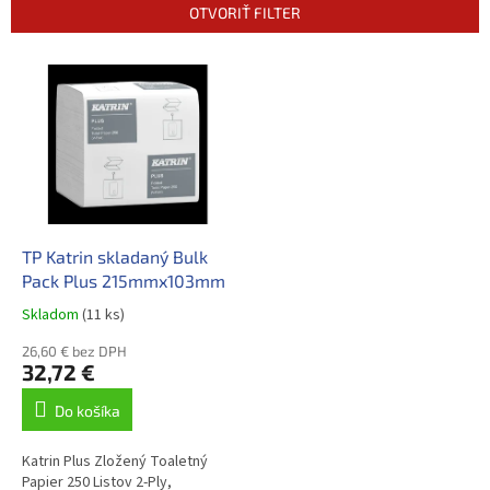
n
OTVORIŤ FILTER
i
e
V
p
ý
r
p
o
i
d
s
u
p
k
r
t
o
o
d
TP Katrin skladaný Bulk
v
u
Pack Plus 215mmx103mm
k
Skladom
(11 ks)
t
o
26,60 € bez DPH
32,72 €
v
Do košíka
Katrin Plus Zložený Toaletný
Papier 250 Listov 2-Ply,