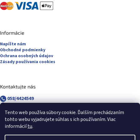
Informácie
Napíšte nám
Obchodné podmienky
Ochrana osobných údajov
Zásady používania cookies
Kontaktujte nás
058/4424549
058/4882830
revuca@majsterpapier.sk
Tento web používa súbory cookie. Ďalším prechádzaním
tohto webu vyjadrujete súhlas s ich používaním. Viac
informácií
tu
.