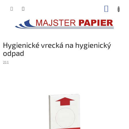
Prejsť
NÁKUP
na
obsah
KOŠÍK
Hygienické vrecká na hygienický
odpad
211