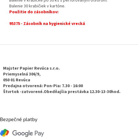
Balenie v krabičke po 30 ks s perforovaným otvorom.
Balenie 30 krabičiek v kartóne.
Použitie do zásobníkov:
95375 - Zásobník na hygienické vrecká
Z
á
p
ä
Majster Papier Revúca s.r.o.
t
Priemyselná 306/9,
050 01 Revúca
i
Predajna otvorená: Pon-Pia: 7.30 - 16:00
e
Štvrtok -zatvorené.Obedňajšia prestávka 12.30-13-30hod.
Bezpečné platby