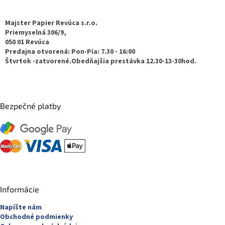
á
s
p
u
ä
Majster Papier Revúca s.r.o.
t
Priemyselná 306/9,
050 01 Revúca
i
Predajna otvorená: Pon-Pia: 7.30 - 16:00
e
Štvrtok -zatvorené.Obedňajšia prestávka 12.30-13-30hod.
Bezpečné platby
Informácie
Napíšte nám
Obchodné podmienky