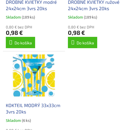
d
DROBNÉ KVIETKY modré
DROBNÉ KVIETKY ružové
v
u
24x24cm 3vrs 20ks
24x24cm 3vrs 20ks
k
Skladom
(189 ks)
Skladom
(189 ks)
t
o
0,80 € bez DPH
0,80 € bez DPH
0,98 €
0,98 €
v
Do košíka
Do košíka
KOKTEIL MODRÝ 33x33cm
3vrs 20ks
Skladom
(6 ks)