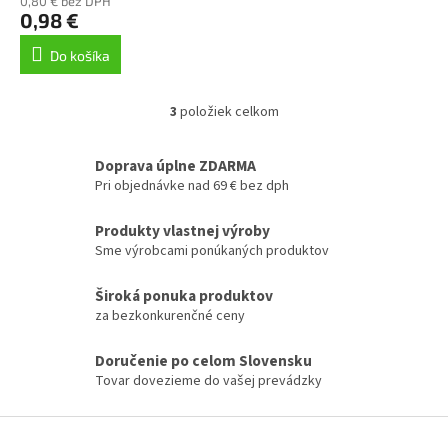
0,80 € bez DPH
0,98 €
Do košíka
3
položiek celkom
O
v
l
Doprava úplne ZDARMA
á
Pri objednávke nad 69 € bez dph
d
a
Produkty vlastnej výroby
c
Sme výrobcami ponúkaných produktov
i
e
p
Široká ponuka produktov
r
za bezkonkurenčné ceny
v
k
Doručenie po celom Slovensku
y
Tovar dovezieme do vašej prevádzky
v
ý
p
Z
i