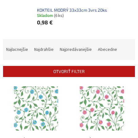
KOKTEIL MODRÝ 33x33cm 3vrs 20ks
Skladom
(6 ks)
0,98 €
R
a
Najlacnejšie
Najdrahšie
Najpredávanejšie
Abecedne
d
e
n
OTVORIŤ FILTER
i
e
V
p
ý
r
p
o
i
d
s
u
p
k
r
t
o
o