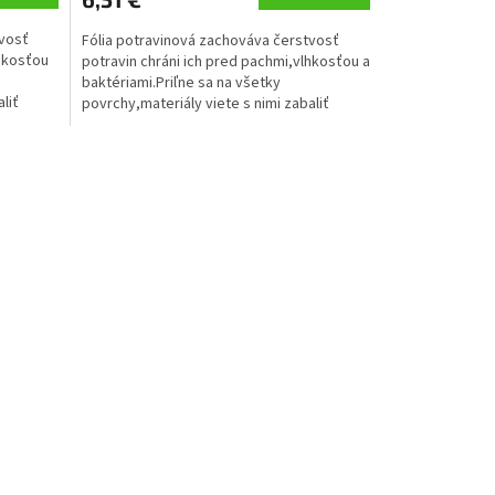
tvosť
Fólia potravinová zachováva čerstvosť
lhkosťou
potravin chráni ich pred pachmi,vlhkosťou a
baktériami.Priľne sa na všetky
liť
povrchy,materiály viete s nimi zabaliť
hrnce,misky či taniere.