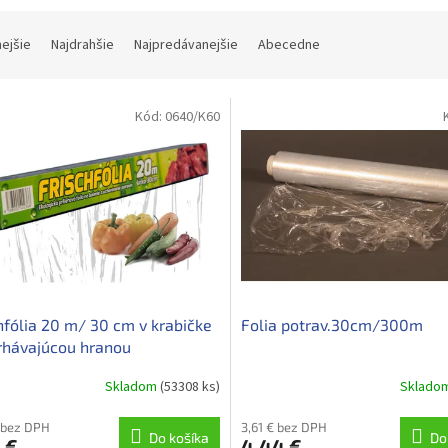
nejšie
Najdrahšie
Najpredávanejšie
Abecedne
Kód:
0640/K60
hfólia 20 m/ 30 cm v krabičke
Folia potrav.30cm/300m
rhávajúcou hranou
Skladom
(53308 ks)
Sklado
 bez DPH
3,61 € bez DPH
Do košíka
Do
 €
4,44 €