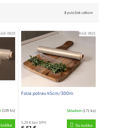
3
položiek celkom
Kód:
0620
Kód:
0621
Folia potrav.45cm/300m
m
(105 ks)
Skladom
(171 ks)
5,29 € bez DPH
 košíka
Do košíka
6,51 €