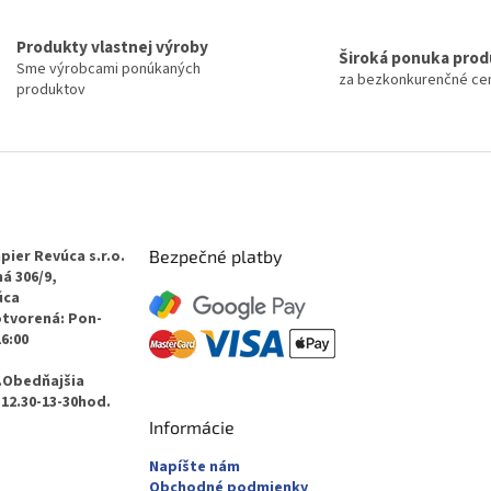
i
s
Produkty vlastnej výroby
Široká ponuka pro
u
Sme výrobcami ponúkaných
za bezkonkurenčné ce
produktov
pier Revúca s.r.o.
Bezpečné platby
á 306/9,
úca
otvorená: Pon-
16:00
.Obedňajšia
12.30-13-30hod.
Informácie
Napíšte nám
Obchodné podmienky