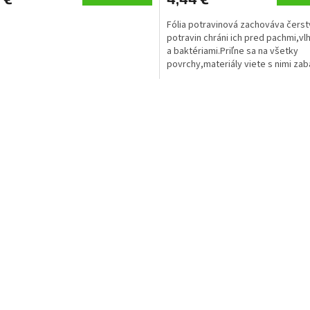
Fólia potravinová zachováva čers
potravin chráni ich pred pachmi,v
a baktériami.Priľne sa na všetky
povrchy,materiály viete s nimi zaba
hrnce,misky či taniere.
O
v
l
á
d
a
c
i
e
p
r
v
k
y
v
ý
p