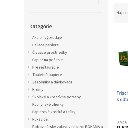
R
a
Najlac
d
Preskočiť
e
Kategórie
kategórie
V
n
ý
i
Akcie - výpredaje
p
e
Baliace papiere
i
p
Čistiace prostriedky
s
r
Papier na pečenie
p
o
Pre reštaurácie
r
d
o
u
Toaletné papiere
d
k
Zásobníky a dávkovače
u
t
Krémy
Frisc
k
o
Školské a kreatívne potreby
s odt
t
v
Kuchynské utierky
o
Papierové vrecká a tašky
v
Rukavice
0,42 €
Potravinársky zatavovací stroj BOKAMA a
0,52