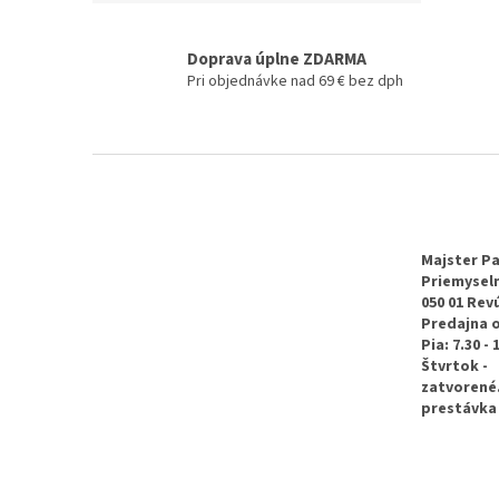
Doprava úplne ZDARMA
Pri objednávke nad 69 € bez dph
Z
á
p
ä
t
Majster Pa
Priemyseln
i
050 01 Rev
e
Predajna 
Pia: 7.30 - 
Štvrtok -
zatvorené
prestávka 