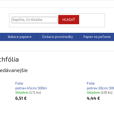
HĽADAŤ
Baliace papiere
Čistiace prostriedky
Papier na pečenie
chfólia
edávanejšie
Folia
Folia
potrav.45cm/300m
potrav.30cm/3
Skladom
(171 ks)
Skladom
(105 ks)
6,51 €
4,44 €