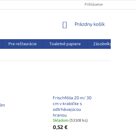
Prihlásenie
NÁKUPNÝ
Prázdny košík
KOŠÍK
Pre reštaurácie
Toaletné papiere
Zásobníky a dávkovače
Frischfólia 20 m/ 30
cm v krabičke s
00m
odtrhávajúcou
hranou
Skladom
(53308 ks)
0,52 €