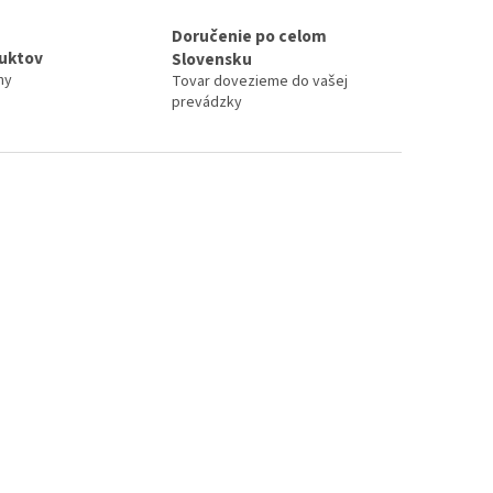
Doručenie po celom
duktov
Slovensku
ny
Tovar dovezieme do vašej
prevádzky