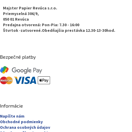
p
u
ä
Majster Papier Revúca s.r.o.
t
Priemyselná 306/9,
050 01 Revúca
i
Predajna otvorená: Pon-Pia: 7.30 - 16:00
e
Štvrtok -zatvorené.Obedňajšia prestávka 12.30-13-30hod.
Bezpečné platby
Informácie
Napíšte nám
Obchodné podmienky
Ochrana osobných údajov