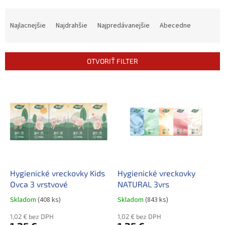
R
a
Najlacnejšie
Najdrahšie
Najpredávanejšie
Abecedne
d
e
n
OTVORIŤ FILTER
i
e
V
p
ý
r
p
o
i
d
s
u
p
k
r
t
o
o
d
Hygienické vreckovky Kids
Hygienické vreckovky
v
u
Ovca 3 vrstvové
NATURAL 3vrs
k
Skladom
(408 ks)
Skladom
(843 ks)
t
o
1,02 € bez DPH
1,02 € bez DPH