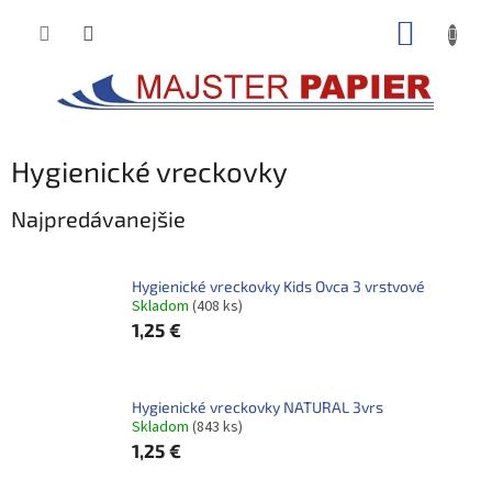
Prejsť
NÁKUP
na
obsah
KOŠÍK
Hygienické vreckovky
Najpredávanejšie
Hygienické vreckovky Kids Ovca 3 vrstvové
Skladom
(408 ks)
1,25 €
Hygienické vreckovky NATURAL 3vrs
Skladom
(843 ks)
1,25 €