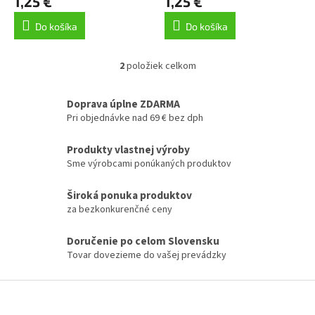
1,25 €
1,25 €
v
Do košíka
Do košíka
2
položiek celkom
O
v
l
Doprava úplne ZDARMA
á
Pri objednávke nad 69 € bez dph
d
a
Produkty vlastnej výroby
c
Sme výrobcami ponúkaných produktov
i
e
p
Široká ponuka produktov
r
za bezkonkurenčné ceny
v
k
Doručenie po celom Slovensku
y
Tovar dovezieme do vašej prevádzky
v
ý
p
Z
i
á
s