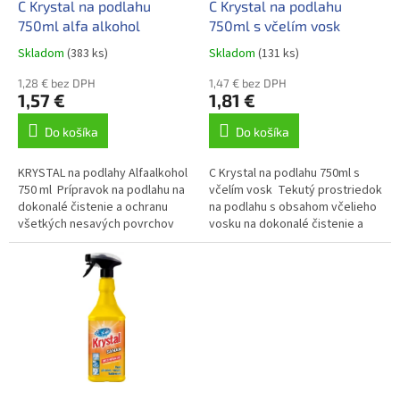
d
C Krystal na podlahu
C Krystal na podlahu
v
u
750ml alfa alkohol
750ml s včelím vosk
k
Skladom
(383 ks)
Skladom
(131 ks)
t
o
1,28 € bez DPH
1,47 € bez DPH
1,57 €
1,81 €
v
Do košíka
Do košíka
KRYSTAL na podlahy Alfaalkohol
C Krystal na podlahu 750ml s
750 ml Prípravok na podlahu na
včelím vosk Tekutý prostriedok
dokonalé čistenie a ochranu
na podlahu s obsahom včelieho
všetkých nesavých povrchov
vosku na dokonalé čistenie a
vrátane plávajúcich podláh.
ochranu povrchov drevených a
plávajúcich podláh....