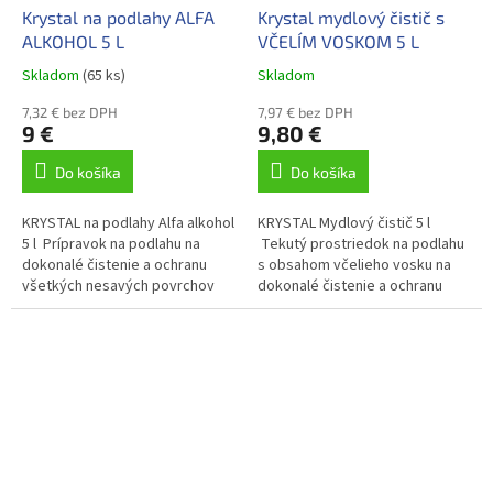
Krystal na podlahy ALFA
Krystal mydlový čistič s
ALKOHOL 5 L
VČELÍM VOSKOM 5 L
Skladom
(65 ks)
Skladom
7,32 € bez DPH
7,97 € bez DPH
9 €
9,80 €
Do košíka
Do košíka
KRYSTAL na podlahy Alfa alkohol
KRYSTAL Mydlový čistič 5 l
5 l Prípravok na podlahu na
Tekutý prostriedok na podlahu
dokonalé čistenie a ochranu
s obsahom včelieho vosku na
všetkých nesavých povrchov
dokonalé čistenie a ochranu
vrátane plávajúcich podláh.
povrchov drevených a
plávajúcich podláh.