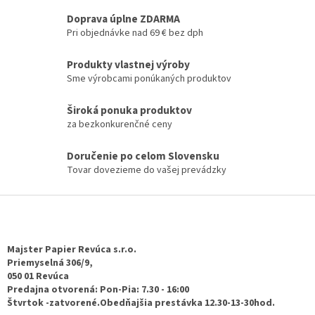
d
o
v
a
Doprava úplne ZDARMA
a
c
Pri objednávke nad 69 € bez dph
n
i
i
e
e
Produkty vlastnej výroby
p
Sme výrobcami ponúkaných produktov
r
v
k
Široká ponuka produktov
y
za bezkonkurenčné ceny
v
ý
Doručenie po celom Slovensku
p
Tovar dovezieme do vašej prevádzky
i
s
Z
u
á
p
ä
Majster Papier Revúca s.r.o.
t
Priemyselná 306/9,
050 01 Revúca
i
Predajna otvorená: Pon-Pia: 7.30 - 16:00
e
Štvrtok -zatvorené.Obedňajšia prestávka 12.30-13-30hod.