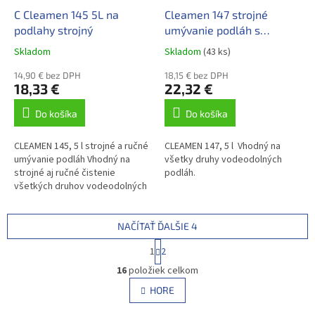
C Cleamen 145 5L na
Cleamen 147 strojné
podlahy strojný
umývanie podláh s
regulovanou penivosťou
Skladom
Skladom
(43 ks)
14,90 € bez DPH
18,15 € bez DPH
18,33 €
22,32 €
Do košíka
Do košíka
CLEAMEN 145, 5 l strojné a ručné
CLEAMEN 147, 5 l Vhodný na
umývanie podláh Vhodný na
všetky druhy vodeodolných
strojné aj ručné čistenie
podláh.
všetkých druhov vodeodolných
plôch.
NAČÍTAŤ ĎALŠIE 4
S
1
2
t
O
r
16
položiek celkom
v
á
l
HORE
n
á
k