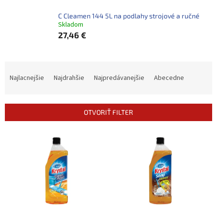
C Cleamen 144 5L na podlahy strojové a ručné
Skladom
27,46 €
R
a
Najlacnejšie
Najdrahšie
Najpredávanejšie
Abecedne
d
e
n
OTVORIŤ FILTER
i
e
V
p
ý
r
p
o
i
d
s
u
p
k
r
t
o
o