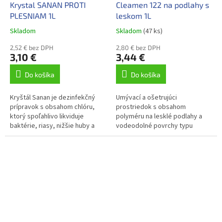
Krystal SANAN PROTI
Cleamen 122 na podlahy s
PLESNIAM 1L
leskom 1L
Skladom
Skladom
(47 ks)
2,52 € bez DPH
2,80 € bez DPH
3,10 €
3,44 €
Do košíka
Do košíka
Kryštál Sanan je dezinfekčný
Umývací a ošetrujúci
prípravok s obsahom chlóru,
prostriedok s obsahom
ktorý spoľahlivo likviduje
polyméru na lesklé podlahy a
baktérie, riasy, nižšie huby a
vodeodolné povrchy typu
vírusy. Odstraňuje pachy,
dlažba, kameň a podlahy
odfarbuje a bieli textílie. ...
ošetřené metalickými voskami,
voskovaná PVC a linoleá...