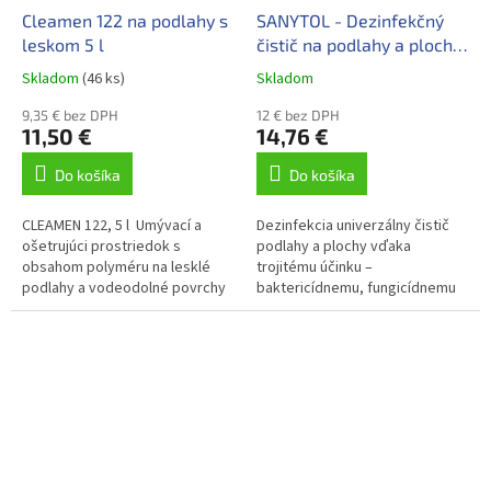
Cleamen 122 na podlahy s
SANYTOL - Dezinfekčný
leskom 5 l
čistič na podlahy a plochy
PROFI 5L
Skladom
(46 ks)
Skladom
9,35 € bez DPH
12 € bez DPH
11,50 €
14,76 €
Do košíka
Do košíka
CLEAMEN 122, 5 l Umývací a
Dezinfekcia univerzálny čistič
ošetrujúci prostriedok s
podlahy a plochy vďaka
obsahom polyméru na lesklé
trojitému účinku –
podlahy a vodeodolné povrchy
baktericídnemu, fungicídnemu
typu dlažba, kameň a podlahy
a virucídnemu – dezinfikuje
ošetrené metalickými
všetky materiály a plochy...
voskami,...