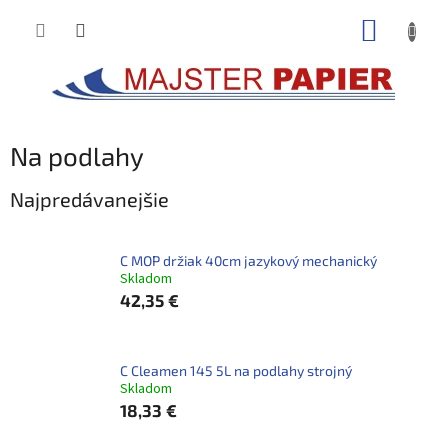
Prejsť
NÁKUP
na
obsah
KOŠÍK
Na podlahy
Najpredávanejšie
C MOP držiak 40cm jazykový mechanický
Skladom
42,35 €
C Cleamen 145 5L na podlahy strojný
Skladom
18,33 €