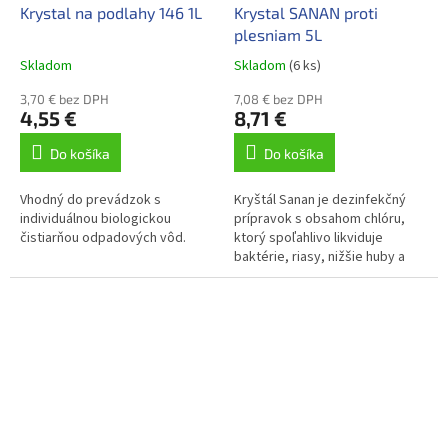
Krystal na podlahy 146 1L
Krystal SANAN proti
plesniam 5L
Skladom
Skladom
(6 ks)
3,70 € bez DPH
7,08 € bez DPH
4,55 €
8,71 €
Do košíka
Do košíka
Vhodný do prevádzok s
Kryštál Sanan je dezinfekčný
individuálnou biologickou
prípravok s obsahom chlóru,
čistiarňou odpadových vôd.
ktorý spoľahlivo likviduje
baktérie, riasy, nižšie huby a
vírusy. Odstraňuje pachy,
odfarbuje a bieli textílie.