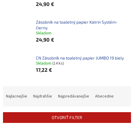
24,90 €
Zásobník na toaletný papier Katrin Systém-
čierny
Skladom
24,90 €
CN Zásobník na toaletný papier JUMBO 19 biely
Skladom
(14 ks)
17,22 €
R
a
Najlacnejšie
Najdrahšie
Najpredávanejšie
Abecedne
d
e
n
OTVORIŤ FILTER
i
e
V