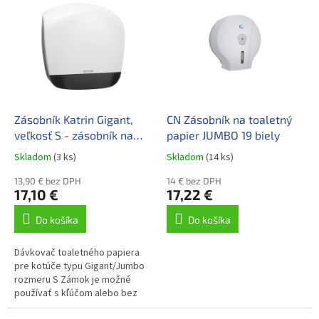
p
ý
r
p
o
i
d
s
u
p
k
r
t
o
o
d
Zásobník Katrin Gigant,
CN Zásobník na toaletný
v
u
veľkosť S - zásobník na
papier JUMBO 19 biely
k
toaletný papier
Skladom
(3 ks)
Skladom
(14 ks)
t
o
13,90 € bez DPH
14 € bez DPH
17,10 €
17,22 €
v
Do košíka
Do košíka
Dávkovač toaletného papiera
pre kotúče typu Gigant/Jumbo
rozmeru S Zámok je možné
používať s kľúčom alebo bez
Ekonomické využitie celého