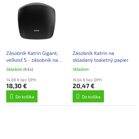
kotúča papiera kvôli
zabudovanému...
Zásobník Katrin Gigant,
Zásobník Katrin na
veľkosť S - zásobník na
skladaný toaletný papier
toaletný papier
Skladom
(6 ks)
Skladom
14,88 € bez DPH
16,64 € bez DPH
18,30 €
20,47 €
Do košíka
Do košíka