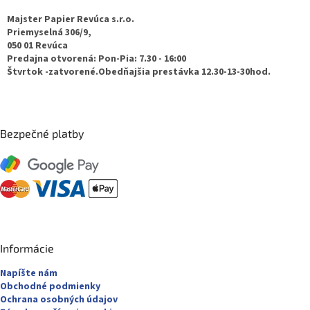
p
u
ä
Majster Papier Revúca s.r.o.
t
Priemyselná 306/9,
050 01 Revúca
i
Predajna otvorená: Pon-Pia: 7.30 - 16:00
e
Štvrtok -zatvorené.Obedňajšia prestávka 12.30-13-30hod.
Bezpečné platby
Informácie
Napíšte nám
Obchodné podmienky
Ochrana osobných údajov