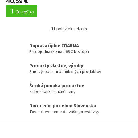
40,59 €
Do košíka
11
položiek celkom
O
v
l
Doprava úplne ZDARMA
á
Pri objednávke nad 69 € bez dph
d
a
Produkty vlastnej výroby
c
Sme výrobcami ponúkaných produktov
i
e
p
Široká ponuka produktov
r
za bezkonkurenčné ceny
v
k
Doručenie po celom Slovensku
y
Tovar dovezieme do vašej prevádzky
v
ý
p
Z
i
á
s