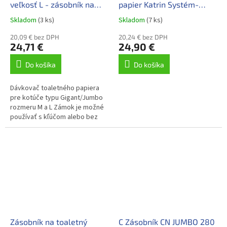
veľkosť L - zásobník na
papier Katrin Systém-
toaletný papier
biely
Skladom
(3 ks)
Skladom
(7 ks)
20,09 € bez DPH
20,24 € bez DPH
24,71 €
24,90 €
Do košíka
Do košíka
Dávkovač toaletného papiera
pre kotúče typu Gigant/Jumbo
rozmeru M a L Zámok je možné
používať s kľúčom alebo bez
Ekonomické využitie celého
kotúča papiera kvôli
zabudovanému...
Zásobník na toaletný
C Zásobník CN JUMBO 280