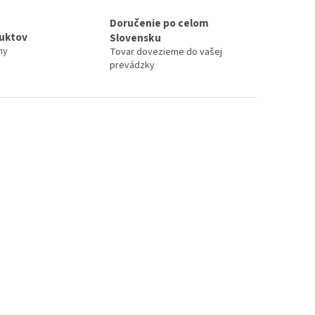
Doručenie po celom
duktov
Slovensku
ny
Tovar dovezieme do vašej
prevádzky