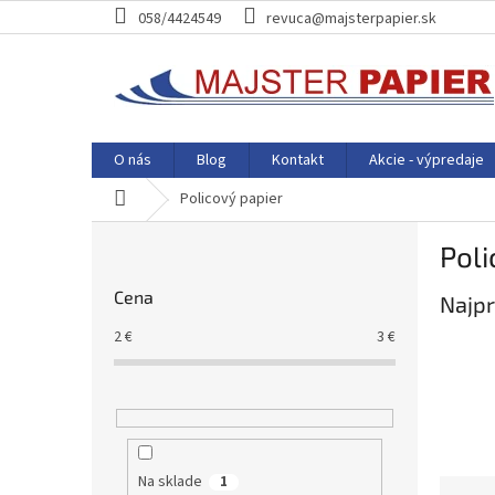
Prejsť
058/4424549
revuca@majsterpapier.sk
na
obsah
O nás
Blog
Kontakt
Akcie - výpredaje
Domov
Policový papier
B
Poli
o
č
Cena
Najpr
n
ý
2
€
3
€
p
a
n
e
l
Na sklade
1
R