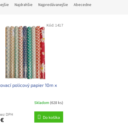
nejšie
Najdrahšie
Najpredávanejšie
Abecedne
Kód:
1417
ovací policový papier 10m x
m
Skladom
(628 ks)
 bez DPH
Do košíka
 €