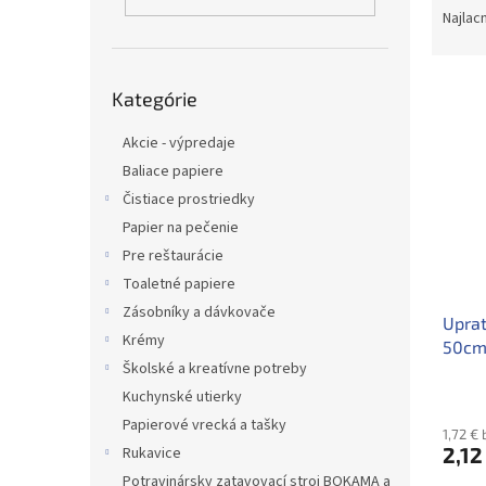
a
Najlac
d
e
Preskočiť
V
n
Kategórie
kategórie
ý
i
p
e
Akcie - výpredaje
i
p
Baliace papiere
s
r
Čistiace prostriedky
p
o
Papier na pečenie
r
d
o
u
Pre reštaurácie
d
k
Toaletné papiere
u
t
Zásobníky a dávkovače
Uprat
k
o
Krémy
50c
t
v
Školské a kreatívne potreby
o
v
Kuchynské utierky
Papierové vrecká a tašky
1,72 €
2,12
Rukavice
Potravinársky zatavovací stroj BOKAMA a