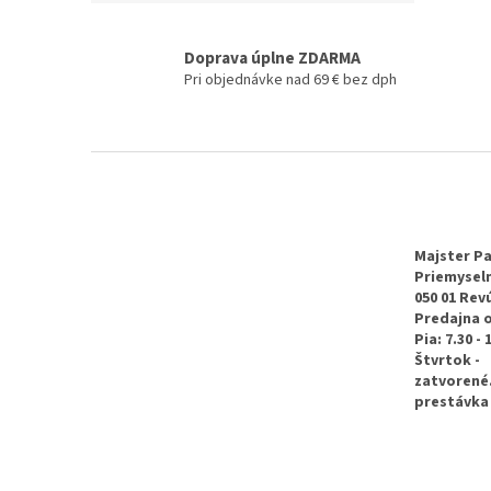
Doprava úplne ZDARMA
Pri objednávke nad 69 € bez dph
Z
á
p
ä
t
Majster Pa
Priemyseln
i
050 01 Rev
e
Predajna 
Pia: 7.30 - 
Štvrtok -
zatvorené
prestávka 