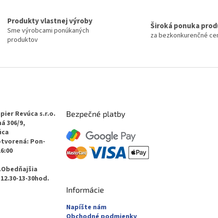
Produkty vlastnej výroby
Široká ponuka pro
Sme výrobcami ponúkaných
za bezkonkurenčné ce
produktov
pier Revúca s.r.o.
Bezpečné platby
á 306/9,
úca
otvorená: Pon-
16:00
.Obedňajšia
12.30-13-30hod.
Informácie
Napíšte nám
Obchodné podmienky