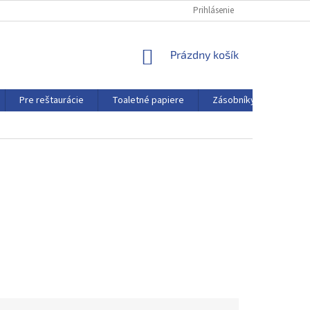
Prihlásenie
NÁKUPNÝ
Prázdny košík
KOŠÍK
Pre reštaurácie
Toaletné papiere
Zásobníky a dávkovače