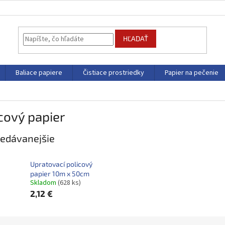
HĽADAŤ
Baliace papiere
Čistiace prostriedky
Papier na pečenie
cový papier
edávanejšie
Upratovací policový
papier 10m x 50cm
Skladom
(628 ks)
2,12 €