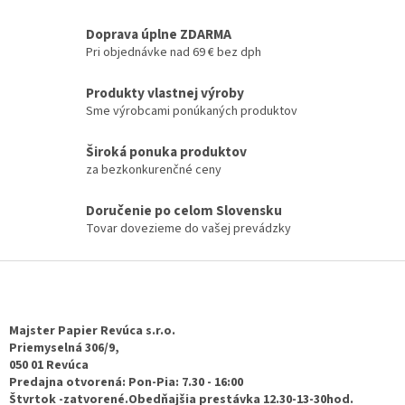
v
l
Doprava úplne ZDARMA
á
Pri objednávke nad 69 € bez dph
d
a
Produkty vlastnej výroby
c
Sme výrobcami ponúkaných produktov
i
e
p
Široká ponuka produktov
r
za bezkonkurenčné ceny
v
k
Doručenie po celom Slovensku
y
Tovar dovezieme do vašej prevádzky
v
ý
p
Z
i
á
s
p
u
ä
Majster Papier Revúca s.r.o.
t
Priemyselná 306/9,
050 01 Revúca
i
Predajna otvorená: Pon-Pia: 7.30 - 16:00
e
Štvrtok -zatvorené.Obedňajšia prestávka 12.30-13-30hod.