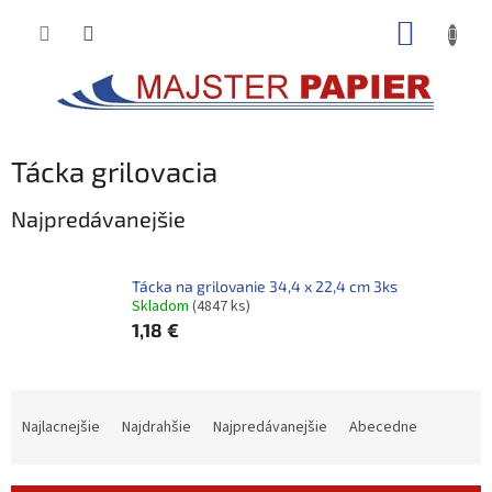
Prejsť
NÁKUP
na
obsah
KOŠÍK
Tácka grilovacia
Najpredávanejšie
Tácka na grilovanie 34,4 x 22,4 cm 3ks
Skladom
(4847 ks)
1,18 €
R
a
Najlacnejšie
Najdrahšie
Najpredávanejšie
Abecedne
d
e