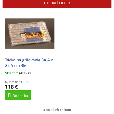
n
OTVORIŤ FILTER
i
e
V
p
ý
r
p
o
i
d
s
u
p
k
r
t
o
o
d
Tácka na grilovanie 34,4 x
v
u
22,4 cm 3ks
k
Skladom
(4847 ks)
t
o
0,96 € bez DPH
1,18 €
v
Do košíka
1
položiek celkom
O