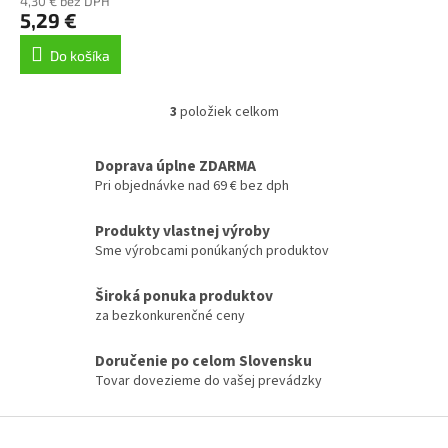
4,30 € bez DPH
5,29 €
Do košíka
3
položiek celkom
O
v
l
Doprava úplne ZDARMA
á
Pri objednávke nad 69 € bez dph
d
a
Produkty vlastnej výroby
c
Sme výrobcami ponúkaných produktov
i
e
p
Široká ponuka produktov
r
za bezkonkurenčné ceny
v
k
Doručenie po celom Slovensku
y
Tovar dovezieme do vašej prevádzky
v
ý
p
Z
i