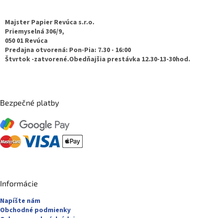
á
s
p
u
ä
Majster Papier Revúca s.r.o.
t
Priemyselná 306/9,
050 01 Revúca
i
Predajna otvorená: Pon-Pia: 7.30 - 16:00
e
Štvrtok -zatvorené.Obedňajšia prestávka 12.30-13-30hod.
Bezpečné platby
Informácie
Napíšte nám
Obchodné podmienky