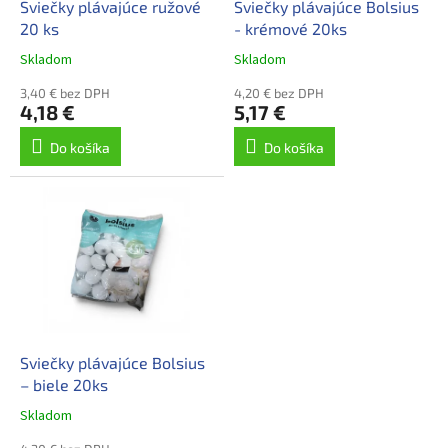
d
Sviečky plávajúce ružové
Sviečky plávajúce Bolsius
v
u
20 ks
- krémové 20ks
k
Skladom
Skladom
t
o
3,40 € bez DPH
4,20 € bez DPH
4,18 €
5,17 €
v
Do košíka
Do košíka
Sviečky plávajúce Bolsius
– biele 20ks
Skladom