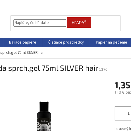
HĽADAŤ
Baliace papiere
Čistiace prostriedky
Papier na pečenie
 sprch.gel 75ml SILVER hair
da sprch.gel 75ml SILVER hair
1376
1,3
1,10 € b
Jednotk
cena:
Luxusný 