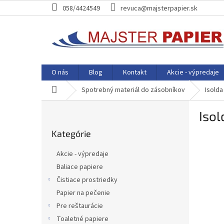
Prejsť
058/4424549
revuca@majsterpapier.sk
na
obsah
O nás
Blog
Kontakt
Akcie - výpredaje
Domov
Spotrebný materiál do zásobníkov
Isolda
B
Isol
o
Preskočiť
č
Kategórie
kategórie
n
ý
Akcie - výpredaje
p
Baliace papiere
a
Čistiace prostriedky
n
e
Papier na pečenie
l
Pre reštaurácie
Toaletné papiere