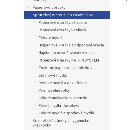
Sviečky
Papierové obrúsky
Spotrebný materiál do zásobníkov
Papierové uteráky skladané
Papierové uteráky v roliach
Tekuté mydlá
Hygienické vrecká a odpadové vrecia
Náplne do osviežovačov vzduchu
Papierové uteráky KATRIN SYSTÉM
Toaletný papier do zásobníkov
Sprchové mydlá
Penové mydlá a dezinfekcia
Priemyselné rolky
Tekuté umývacie suspenzie
Pevné mydlá - hotelové
Tekuté mydlá a sprchové mydlá
Kozmetické utierky a hygienické
vreckovky