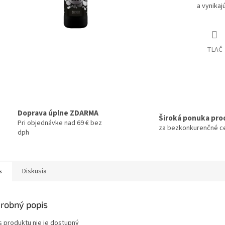
a vynikaj
TLAČ
Doprava úplne ZDARMA
Široká ponuka pro
Pri objednávke nad 69 € bez
za bezkonkurenčné c
dph
s
Diskusia
robný popis
s produktu nie je dostupný