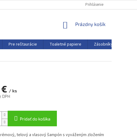
Prihlásenie
NÁKUPNÝ
Prázdny košík
KOŠÍK
Pre reštaurácie
Toaletné papiere
Zásobníky a dávkovače
5 €
/ ks
ez DPH
ová
Pridať do košíka
krémový, telový a vlasový šampón s vyváženým zložením