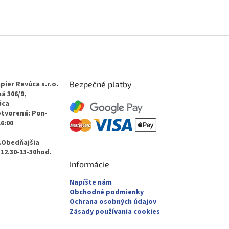
pier Revúca s.r.o.
Bezpečné platby
á 306/9,
úca
otvorená: Pon-
16:00
.Obedňajšia
12.30-13-30hod.
Informácie
Napíšte nám
Obchodné podmienky
Ochrana osobných údajov
Zásady používania cookies