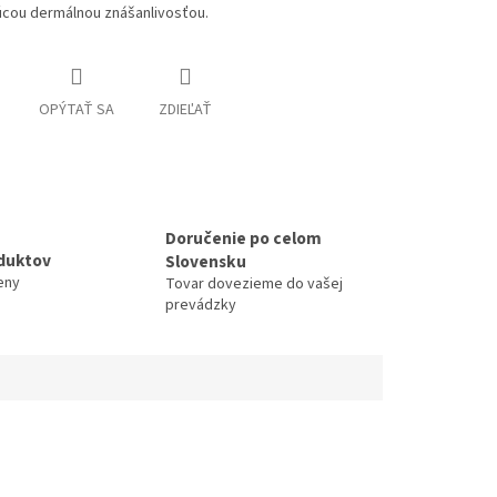
úcou dermálnou znášanlivosťou.
OPÝTAŤ SA
ZDIEĽAŤ
Doručenie po celom
duktov
Slovensku
eny
Tovar dovezieme do vašej
prevádzky