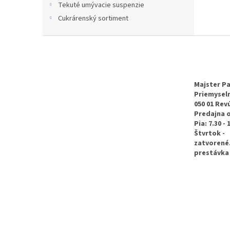
Tekuté umývacie suspenzie
Cukrárenský sortiment
Z
á
p
ä
t
Majster Pa
Priemyseln
i
050 01 Rev
e
Predajna 
Pia: 7.30 - 
Štvrtok -
zatvorené
prestávka 