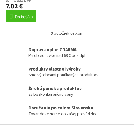
5,71 € bez DPH
7,02 €
Do košíka
3
položiek celkom
O
v
l
Doprava úplne ZDARMA
á
Pri objednávke nad 69 € bez dph
d
a
Produkty vlastnej výroby
c
Sme výrobcami ponúkaných produktov
i
e
p
Široká ponuka produktov
r
za bezkonkurenčné ceny
v
k
Doručenie po celom Slovensku
y
Tovar dovezieme do vašej prevádzky
v
ý
p
Z
i