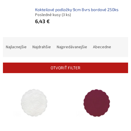
Kokteilové podložky 9cm 8vrs bordové 250ks
Posledné kusy
(3 ks)
6,43 €
R
a
Najlacnejšie
Najdrahšie
Najpredávanejšie
Abecedne
d
e
n
OTVORIŤ FILTER
i
e
V
p
ý
r
p
o
i
d
s
u
p
k
r
t
o
o