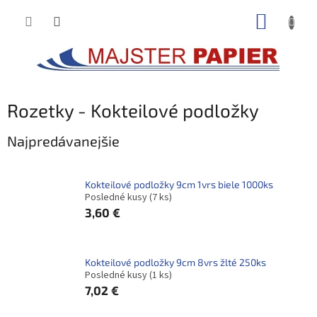
Prejsť
NÁKUP
na
obsah
KOŠÍK
Rozetky - Kokteilové podložky
Najpredávanejšie
Kokteilové podložky 9cm 1vrs biele 1000ks
Posledné kusy
(7 ks)
3,60 €
Kokteilové podložky 9cm 8vrs žlté 250ks
Posledné kusy
(1 ks)
7,02 €