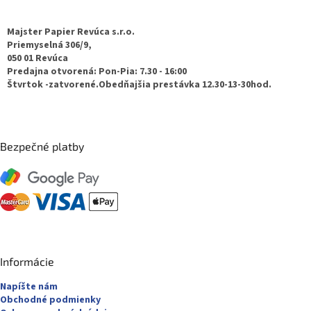
á
s
p
u
ä
Majster Papier Revúca s.r.o.
t
Priemyselná 306/9,
050 01 Revúca
i
Predajna otvorená: Pon-Pia: 7.30 - 16:00
e
Štvrtok -zatvorené.Obedňajšia prestávka 12.30-13-30hod.
Bezpečné platby
Informácie
Napíšte nám
Obchodné podmienky