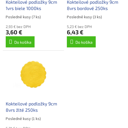
d
Kokteilové podložky 9cm
Kokteilové podložky 9cm
v
u
1vrs biele 1000ks
8vrs bordové 250ks
k
Posledné kusy
(7 ks)
Posledné kusy
(3 ks)
t
o
2,93 € bez DPH
5,23 € bez DPH
3,60 €
6,43 €
v
Do košíka
Do košíka
Kokteilové podložky 9cm
8vrs žlté 250ks
Posledné kusy
(1 ks)