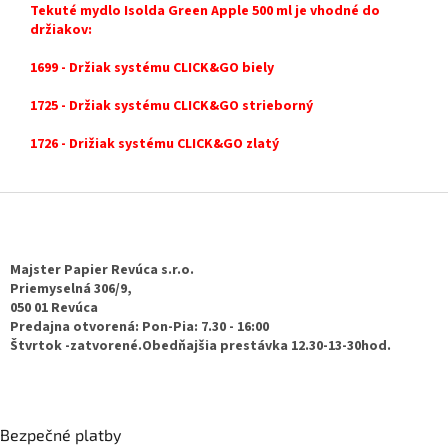
Tekuté mydlo Isolda Green Apple 500 ml je vhodné do
držiakov:
1699 - Držiak systému CLICK&GO biely
1725 - Držiak systému CLICK&GO strieborný
1726 - Drižiak systému CLICK&GO zlatý
Z
á
p
ä
Majster Papier Revúca s.r.o.
t
Priemyselná 306/9,
050 01 Revúca
i
Predajna otvorená: Pon-Pia: 7.30 - 16:00
e
Štvrtok -zatvorené.Obedňajšia prestávka 12.30-13-30hod.
Bezpečné platby