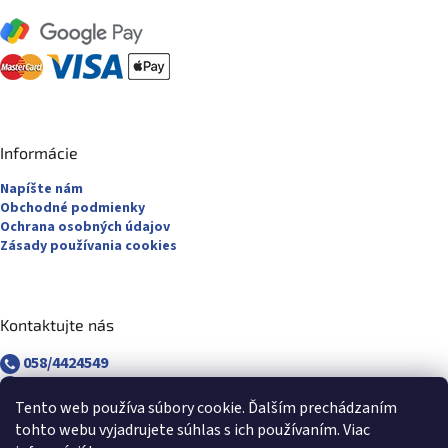
Informácie
Napíšte nám
Obchodné podmienky
Ochrana osobných údajov
Zásady používania cookies
Kontaktujte nás
058/4424549
058/4882830
revuca@majsterpapier.sk
Tento web používa súbory cookie. Ďalším prechádzaním
tohto webu vyjadrujete súhlas s ich používaním. Viac