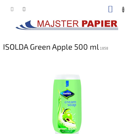
Prejsť
NÁKUP
na
obsah
KOŠÍK
ISOLDA Green Apple 500 ml
1858