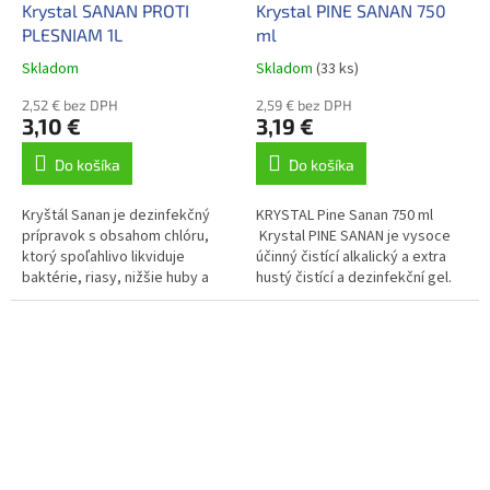
Krystal SANAN PROTI
Krystal PINE SANAN 750
PLESNIAM 1L
ml
Skladom
Skladom
(33 ks)
2,52 € bez DPH
2,59 € bez DPH
3,10 €
3,19 €
Do košíka
Do košíka
Kryštál Sanan je dezinfekčný
KRYSTAL Pine Sanan 750 ml
prípravok s obsahom chlóru,
Krystal PINE SANAN je vysoce
ktorý spoľahlivo likviduje
účinný čistící alkalický a extra
baktérie, riasy, nižšie huby a
hustý čistící a dezinfekční gel.
vírusy. Odstraňuje pachy,
odfarbuje a bieli textílie. ...