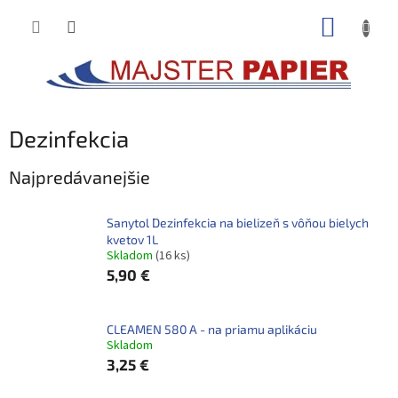
Prejsť
NÁKUP
na
obsah
KOŠÍK
Dezinfekcia
Najpredávanejšie
Sanytol Dezinfekcia na bielizeň s vôňou bielych
kvetov 1L
Skladom
(16 ks)
5,90 €
CLEAMEN 580 A - na priamu aplikáciu
Skladom
3,25 €