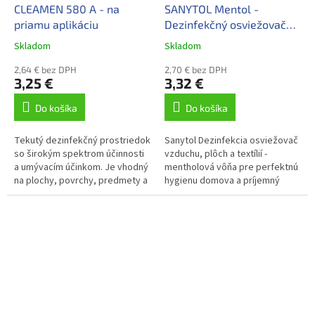
CLEAMEN 580 A - na
SANYTOL Mentol -
priamu aplikáciu
Dezinfekčný osviežovač
300ml
Skladom
Skladom
2,64 € bez DPH
2,70 € bez DPH
3,25 €
3,32 €
Do košíka
Do košíka
Tekutý dezinfekčný prostriedok
Sanytol Dezinfekcia osviežovač
so širokým spektrom účinnosti
vzduchu, plôch a textílií -
a umývacím účinkom. Je vhodný
mentholová vôňa pre perfektnú
na plochy, povrchy, predmety a
hygienu domova a príjemný
nástroje.
pocit sviežosti. Neutralizuje
pachy a zabíja 99,9 %...