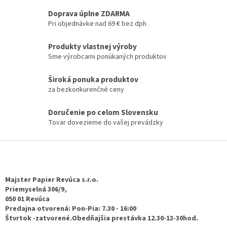
d
o
v
a
Doprava úplne ZDARMA
a
c
Pri objednávke nad 69 € bez dph
n
i
i
e
e
Produkty vlastnej výroby
p
Sme výrobcami ponúkaných produktov
r
v
k
Široká ponuka produktov
y
za bezkonkurenčné ceny
v
ý
Doručenie po celom Slovensku
p
Tovar dovezieme do vašej prevádzky
i
s
Z
u
á
p
ä
Majster Papier Revúca s.r.o.
t
Priemyselná 306/9,
050 01 Revúca
i
Predajna otvorená: Pon-Pia: 7.30 - 16:00
e
Štvrtok -zatvorené.Obedňajšia prestávka 12.30-13-30hod.