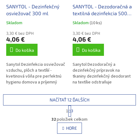
SANYTOL - Dezinfekčný
SANYTOL - Dezodoračná a
osviežovač 300 ml
textilná dezinfekcia 500
ml
Skladom
Skladom
(10 ks)
3,30 € bez DPH
3,30 € bez DPH
4,06 €
4,06 €
Do košíka
Do košíka
Sanytol Dezinfekcia osviežovač
Sanytol Dezodoračný a
vzduchu, plôch a textílií -
dezinfekčný prípravok na
kvetinová vôňa pre perfektnú
tkaniny dezinfekčný deodorant
hygienu domova a príjemný
na textílie odstraňuje
pocit sviežosti. Neutralizuje
nepríjemný zápach, akým je
pachy a zabíja 99,9 %...
zápach z cigariet, zvierat,
kuchyne, či potu, a...
NAČÍTAŤ 12 ĎALŠÍCH
S
1
3
t
O
r
32
položiek celkom
v
á
l
HORE
n
á
k