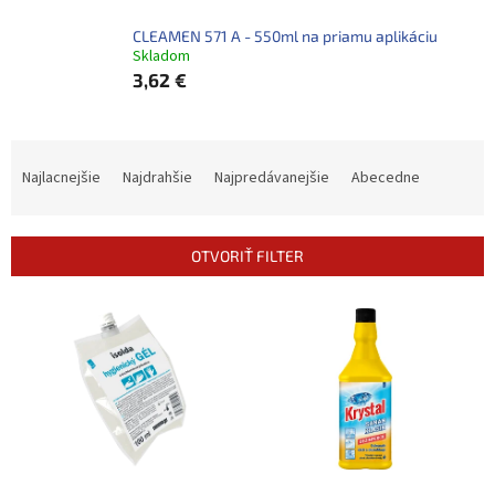
CLEAMEN 571 A - 550ml na priamu aplikáciu
Skladom
3,62 €
R
a
Najlacnejšie
Najdrahšie
Najpredávanejšie
Abecedne
d
e
n
OTVORIŤ FILTER
i
e
V
p
ý
r
p
o
i
d
s
u
p
k
r
t
o
o