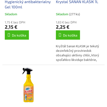
d
Hygienický antibakterialny
Krystal SANAN KLASIK 1L
v
u
Gel 100ml
k
Skladom
Skladom
(277 ks)
t
o
1,75 € bez DPH
1,83 € bez DPH
2,15 €
2,25 €
v
Do košíka
Do košíka
Kryštál Sanan KLASIK je tekutý
dezinfekčný prostriedok
obsahujúci aktívny chlór, ktorý
spoľahlivo likviduje baktérie,
riasy, nižšie huby a vírusy.