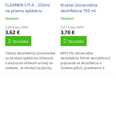
CLEAMEN 571 A - 550ml
Krystal Univerzálna
na priamu aplikáciu
dezinfekcia 750 ml
Skladom
Skladom
2,94 € bez DPH
3,07 € bez DPH
3,62 €
3,78 €
Do košíka
Do košíka
Tekutý dezinfekčný prostriedok
KRYSTAL Univerzálna
so širokým spektrom účinnosti
dezinfekcia 750 ml Bezchlórový
a umývacím účinkom určený na
prípravok na dezinfekciu a
riedenie. Je vhodný na plochy,
čistenie plôch, predmetov a
povrchy, predmety a nástroje.
nástrojov. Odstraňuje 99,9%
baktérií, plesní a vírusov....