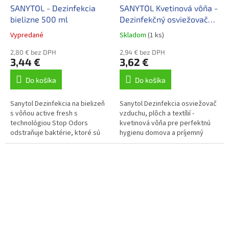
SANYTOL - Dezinfekcia
SANYTOL Kvetinová vôňa -
bielizne 500 ml
Dezinfekčný osviežovač
300ml
Vypredané
Skladom
(1 ks)
2,80 € bez DPH
2,94 € bez DPH
3,44 €
3,62 €
Do košíka
Do košíka
Sanytol Dezinfekcia na bielizeň
Sanytol Dezinfekcia osviežovač
s vôňou active fresh s
vzduchu, plôch a textílií -
technológiou Stop Odors
kvetinová vôňa pre perfektnú
odstraňuje baktérie, ktoré sú
hygienu domova a príjemný
príčinou nepríjemného zápachu.
pocit sviežosti. Neutralizuje
Účinne ničí vírusy, plesne,
pachy a zabíja 99,9 %...
zvyšky...