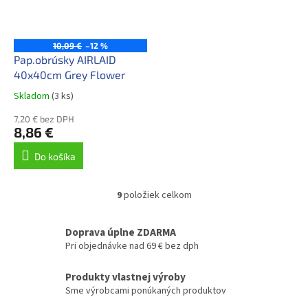
10,09 €
–12 %
Pap.obrúsky AIRLAID
40x40cm Grey Flower
Skladom
(3 ks)
7,20 € bez DPH
8,86 €
Do košíka
9
položiek celkom
O
v
l
Doprava úplne ZDARMA
á
Pri objednávke nad 69 € bez dph
d
a
Produkty vlastnej výroby
c
Sme výrobcami ponúkaných produktov
i
e