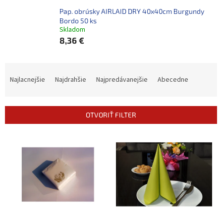
Pap. obrúsky AIRLAID DRY 40x40cm Burgundy
Bordo 50 ks
Skladom
8,36 €
R
a
Najlacnejšie
Najdrahšie
Najpredávanejšie
Abecedne
d
e
n
OTVORIŤ FILTER
i
e
V
p
ý
r
p
o
i
d
s
u
p
k
r
t
o
o