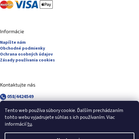
Informácie
Napíšte nám
Obchodné podmienky
Ochrana osobných údajov
Zásady používania cookies
Kontaktujte nás
058/4424549
058/4882830
revuca@majsterpapier.sk
Tento web používa súbory cookie. Ďalším prechádzaním
tohto webu vyjadrujete súhlas s ich používaním. Viac
informácií
tu
.