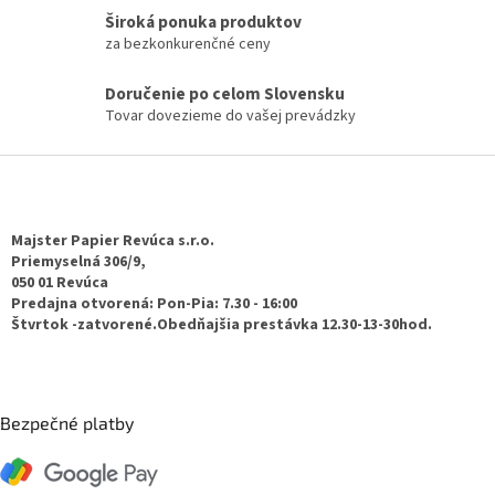
p
Široká ponuka produktov
r
za bezkonkurenčné ceny
v
k
Doručenie po celom Slovensku
y
Tovar dovezieme do vašej prevádzky
v
ý
p
Z
i
á
s
p
u
ä
Majster Papier Revúca s.r.o.
t
Priemyselná 306/9,
050 01 Revúca
i
Predajna otvorená: Pon-Pia: 7.30 - 16:00
e
Štvrtok -zatvorené.Obedňajšia prestávka 12.30-13-30hod.
Bezpečné platby