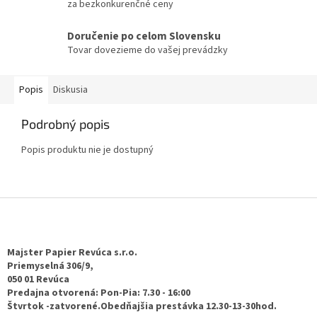
za bezkonkurenčné ceny
Doručenie po celom Slovensku
Tovar dovezieme do vašej prevádzky
Popis
Diskusia
Podrobný popis
Popis produktu nie je dostupný
Z
á
p
ä
Majster Papier Revúca s.r.o.
t
Priemyselná 306/9,
050 01 Revúca
i
Predajna otvorená: Pon-Pia: 7.30 - 16:00
e
Štvrtok -zatvorené.Obedňajšia prestávka 12.30-13-30hod.