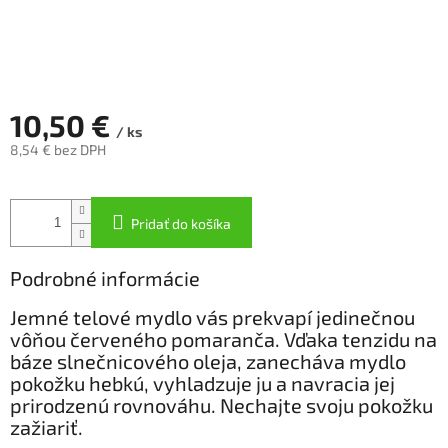
10,50 €
/ ks
8,54 € bez DPH
Jednotková
cena:
Pridať do košíka
Podrobné informácie
​Jemné telové mydlo vás prekvapí jedinečnou
vôňou červeného pomaranča. Vďaka tenzidu na
báze slnečnicového oleja, zanecháva mydlo
pokožku hebkú, vyhladzuje ju a navracia jej
prirodzenú rovnováhu. Nechajte svoju pokožku
zažiariť.