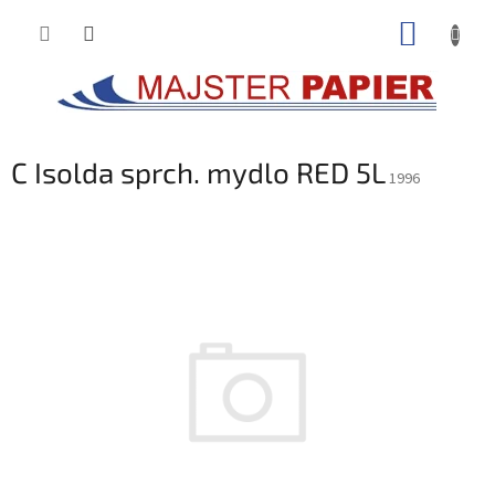
Prejsť
NÁKUP
na
obsah
KOŠÍK
C Isolda sprch. mydlo RED 5L
1996