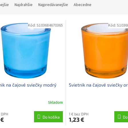
nejšie
Najdrahšie
Najpredávanejšie
Abecedne
Kód:
S103684670365
Kód:
S1036
nik na čajové sviečky modrý
Svietnik na čajové sviečky o
Skladom
z DPH
1 € bez DPH
Do košíka
Do
 €
1,23 €