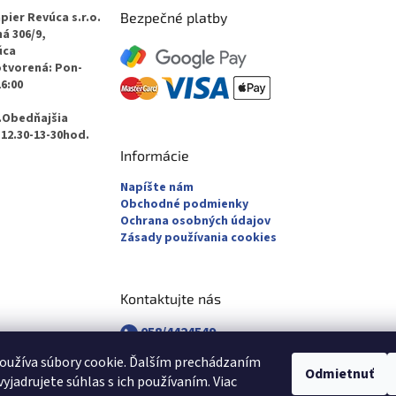
pier Revúca s.r.o.
Bezpečné platby
á 306/9,
úca
otvorená: Pon-
16:00
.Obedňajšia
12.30-13-30hod.
Informácie
Napíšte nám
Obchodné podmienky
Ochrana osobných údajov
Zásady používania cookies
Kontaktujte nás
058/4424549
058/4882830
oužíva súbory cookie. Ďalším prechádzaním
revuca@majsterpapier.sk
Odmietnuť
yjadrujete súhlas s ich používaním. Viac