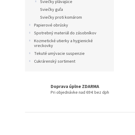
Sviečky plávajúce
Sviečky guľa
Sviečky proti komárom
Papierové obrúsky
Spotrebný materiál do zásobníkov
Kozmetické utierky a hygienické
vreckovky
Tekuté umývacie suspenzie
Cukrárenský sortiment
Doprava úplne ZDARMA
Pri objednávke nad 69 € bez dph
Z
á
p
ä