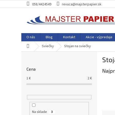
Prejsť
058/4424549
revuca@majsterpapier.sk
na
obsah
O nás
Blog
Kontakt
Akcie - výpredaje
Domov
Sviečky
Stojan na sviečky
B
Stoj
o
č
Cena
Najpr
n
ý
1
€
2
€
p
a
n
e
l
Na sklade
3
R