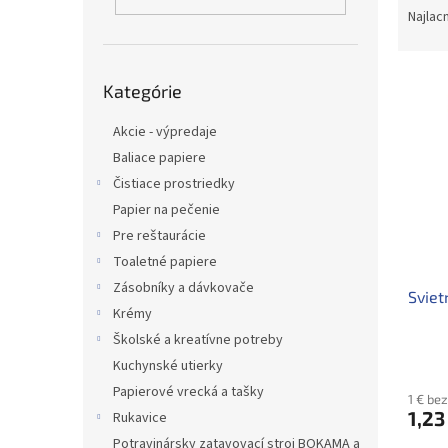
a
Najlac
d
e
Preskočiť
V
n
Kategórie
kategórie
ý
i
p
e
Akcie - výpredaje
i
p
Baliace papiere
s
r
Čistiace prostriedky
p
o
Papier na pečenie
r
d
o
u
Pre reštaurácie
d
k
Toaletné papiere
u
t
Zásobníky a dávkovače
Sviet
k
o
Krémy
t
v
Školské a kreatívne potreby
o
v
Kuchynské utierky
Papierové vrecká a tašky
1 € be
1,23
Rukavice
Potravinársky zatavovací stroj BOKAMA a