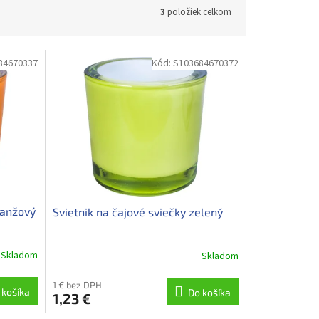
3
položiek celkom
84670337
Kód:
S103684670372
ranžový
Svietnik na čajové sviečky zelený
Skladom
Skladom
1 € bez DPH
 košíka
Do košíka
1,23 €