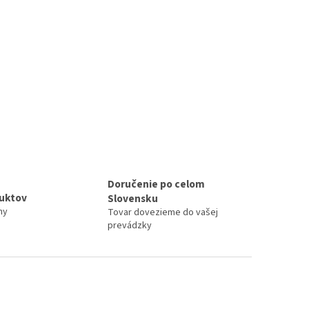
Doručenie po celom
duktov
Slovensku
ny
Tovar dovezieme do vašej
prevádzky