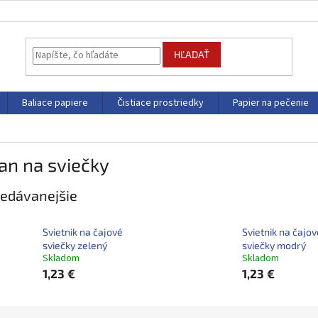
HĽADAŤ
Baliace papiere
Čistiace prostriedky
Papier na pečenie
an na sviečky
edávanejšie
Svietnik na čajové
Svietnik na čajov
sviečky zelený
sviečky modrý
Skladom
Skladom
1,23 €
1,23 €