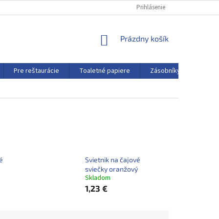
Prihlásenie
NÁKUPNÝ
Prázdny košík
KOŠÍK
Pre reštaurácie
Toaletné papiere
Zásobníky a dávkovače
é
Svietnik na čajové
sviečky oranžový
Skladom
1,23 €