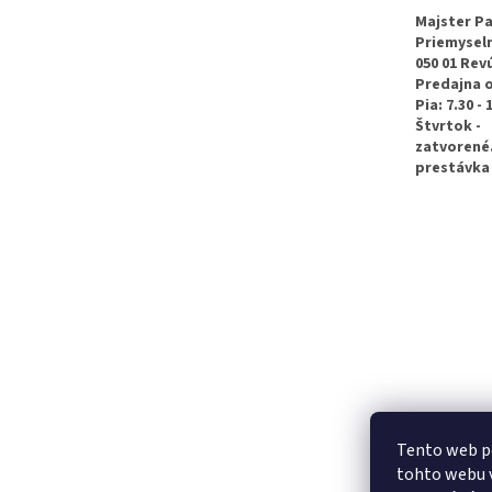
t
Majster Pa
Priemyseln
i
050 01 Rev
e
Predajna 
Pia: 7.30 - 
Štvrtok -
zatvorené
prestávka 
Tento web p
tohto webu v