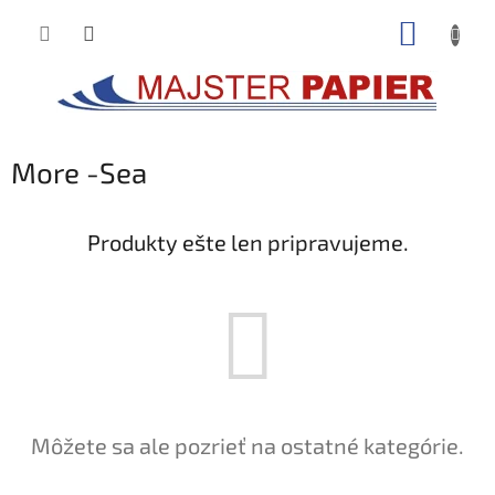
Prejsť
NÁKUP
na
obsah
KOŠÍK
More -Sea
Produkty ešte len pripravujeme.
Môžete sa ale pozrieť na ostatné kategórie.