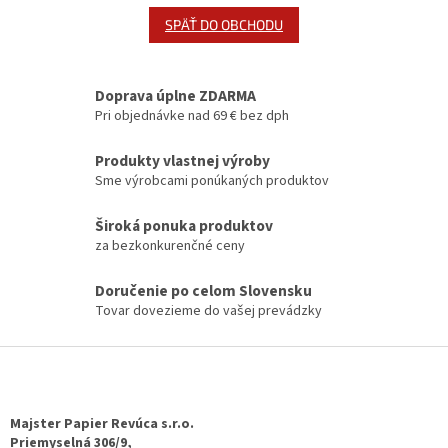
SPÄŤ DO OBCHODU
Doprava úplne ZDARMA
Pri objednávke nad 69 € bez dph
Produkty vlastnej výroby
Sme výrobcami ponúkaných produktov
Široká ponuka produktov
za bezkonkurenčné ceny
Doručenie po celom Slovensku
Tovar dovezieme do vašej prevádzky
Z
á
p
ä
Majster Papier Revúca s.r.o.
t
Priemyselná 306/9,