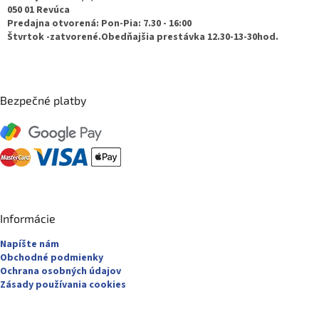
050 01 Revúca
i
Predajna otvorená: Pon-Pia: 7.30 - 16:00
e
Štvrtok -zatvorené.Obedňajšia prestávka 12.30-13-30hod.
Bezpečné platby
Informácie
Napíšte nám
Obchodné podmienky
Ochrana osobných údajov
Zásady používania cookies