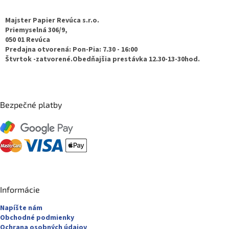
p
ä
Majster Papier Revúca s.r.o.
t
Priemyselná 306/9,
050 01 Revúca
i
Predajna otvorená: Pon-Pia: 7.30 - 16:00
e
Štvrtok -zatvorené.Obedňajšia prestávka 12.30-13-30hod.
Bezpečné platby
Informácie
Napíšte nám
Obchodné podmienky
Ochrana osobných údajov