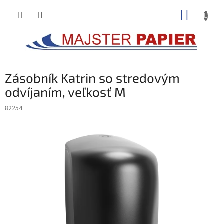
Prejsť
NÁKUP
na
obsah
KOŠÍK
Zásobník Katrin so stredovým
odvíjaním, veľkosť M
82254