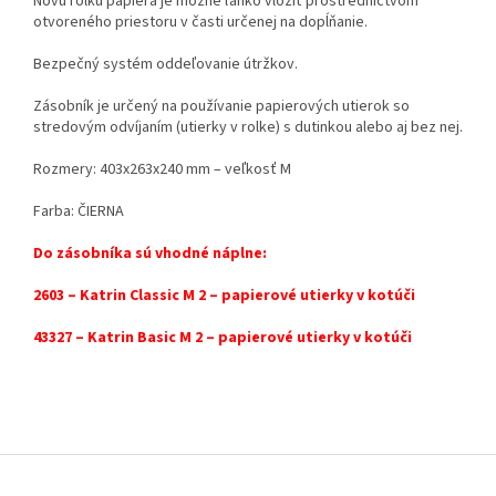
Novú rolku papiera je možné ľahko vložiť prostredníctvom
otvoreného priestoru v časti určenej na dopĺňanie.
Bezpečný systém oddeľovanie útržkov.
Zásobník je určený na používanie papierových utierok so
stredovým odvíjaním (utierky v rolke) s dutinkou alebo aj bez nej.
Rozmery: 403x263x240 mm – veľkosť M
Farba: ČIERNA
Do zásobníka sú vhodné náplne:
2603 – Katrin Classic M 2 – papierové utierky v kotúči
43327 – Katrin Basic M 2 – papierové utierky v kotúči
Z
á