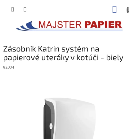
Prejsť
NÁKUP
na
obsah
KOŠÍK
Zásobník Katrin systém na
papierové uteráky v kotúči - biely
82094