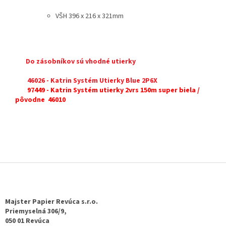
VŠH 396 x 216 x 321mm
Do zásobníkov sú vhodné utierky
46026 - Katrin Systém Utierky Blue 2P6X
97449 - Katrin Systém utierky 2vrs 150m super biela /
pôvodne 46010
Z
á
p
ä
Majster Papier Revúca s.r.o.
t
Priemyselná 306/9,
050 01 Revúca
i