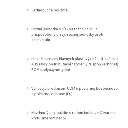
Jednoduché použitie
Rezná jednotka s nízkou ťažnou silou a
prispôsobený dizajn reznej jednotky proti
zaseknutiu
Hlavné suroviny hlavných plastových častí a zámku:
ABS (akrylonitrilbutadiénstyrén), PC (polykarbonát),
POM (polyoxymetylén)
Vyhovujú predpisom UL94 o požiarnej bezpečnosti
a požiarnej ochrane (EU)
Navrhnutý na použitie s radom Inclusive Otváranie
krytu smerom nadol