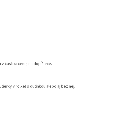
v časti určenej na dopĺňanie.
ierky v rolke) s dutinkou alebo aj bez nej.