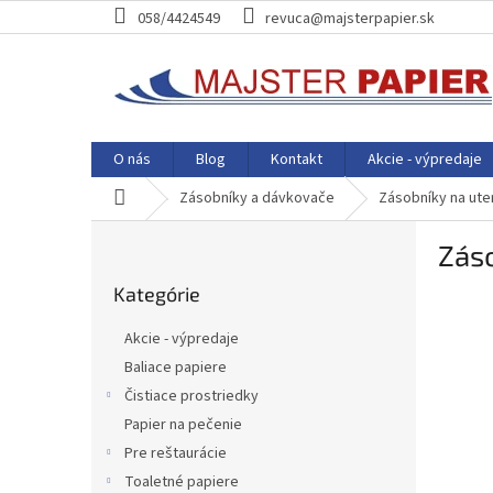
Prejsť
058/4424549
revuca@majsterpapier.sk
na
obsah
O nás
Blog
Kontakt
Akcie - výpredaje
Domov
Zásobníky a dávkovače
Zásobníky na ute
B
Záso
o
Preskočiť
č
Kategórie
kategórie
n
ý
Akcie - výpredaje
p
Baliace papiere
a
Čistiace prostriedky
n
e
Papier na pečenie
l
Pre reštaurácie
Toaletné papiere