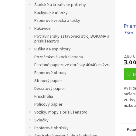
Školské a kreatívne potreby
Kuchynské utierky
Papierové vrecká a tašky
Priem
Rukavice
75m
Potravinársky zatavovací stroj BOKAMA a
príslušenstvo
Rúška a Respirátory
2,80 €
Poznámková kocka lepená
3,44
Farebné papierové obrúsky 40x40cm 2vrs
Papierové obrusy
D
Strihový papier
Kvalit
Desiatový papier
sušenie
Frischfólia
vrstvy
Policový papier
nízku 
exkluz
Vozíky, mopy a príslušenstvo
priest
Sviečky
Papierové obrúsky
Popi