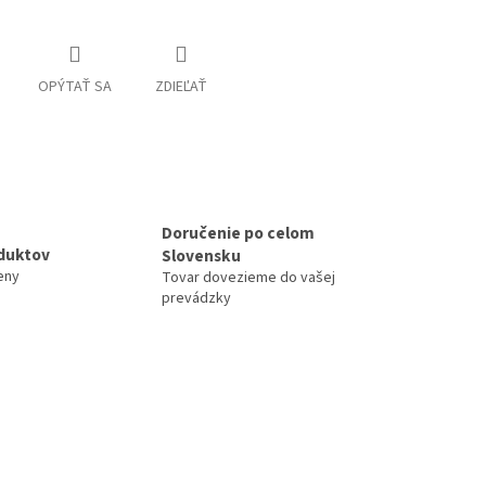
OPÝTAŤ SA
ZDIEĽAŤ
Doručenie po celom
duktov
Slovensku
eny
Tovar dovezieme do vašej
prevádzky