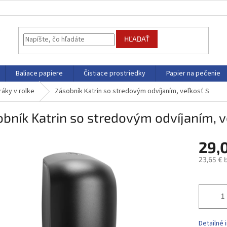
HĽADAŤ
Baliace papiere
Čistiace prostriedky
Papier na pečenie
ráky v rolke
Zásobník Katrin so stredovým odvíjaním, veľkosť S
bník Katrin so stredovým odvíjaním, v
29,
23,65 € 
Jednotk
cena:
Detailné 