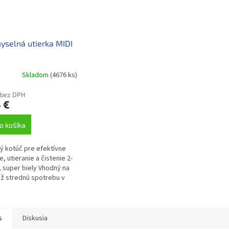
yselná utierka MIDI
Skladom
(4676 ks)
 bez DPH
 €
o košíka
ný kotúč pre efektívne
, utieranie a čistenie 2-
, super biely Vhodný na
až strednú spotrebu v
ívnejších verejných
oroch. Schválený pre...
s
Diskusia