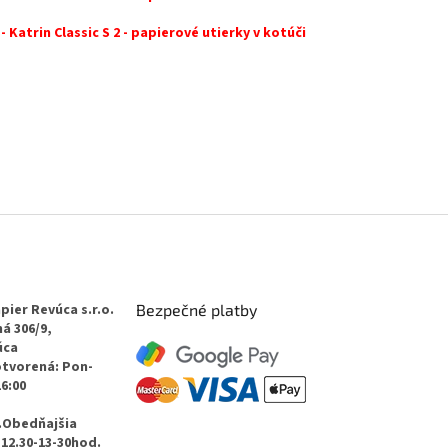
 - Katrin Classic S 2 - papierové utierky v kotúči
pier Revúca s.r.o.
Bezpečné platby
á 306/9,
úca
otvorená: Pon-
16:00
.Obedňajšia
12.30-13-30hod.