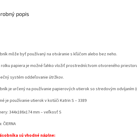
robný popis
bník môže byť používaný na otváranie s kľúčom alebo bez neho.
 rolku papiera je možné ľahko vložiť prostredníctvom otvoreného priestoru 
ečný systém oddeľovanie útržkov.
ník je určený na používanie papierových utierok so stredovým odvíjaním (ut
é je používanie utierok v kotúči Katrin S – 3389
ery: 344x186x174 mm – veľkosť S
a: ČIERNA
ásobníka sú vhodné náplne: