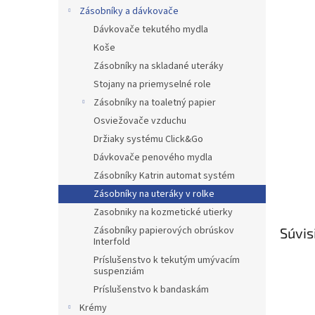
Zásobníky a dávkovače
Dávkovače tekutého mydla
Koše
Zásobníky na skladané uteráky
Stojany na priemyselné role
Zásobníky na toaletný papier
Osviežovače vzduchu
Držiaky systému Click&Go
Dávkovače penového mydla
Zásobníky Katrin automat systém
Zásobníky na uteráky v rolke
Zasobniky na kozmetické utierky
Zásobníky papierových obrúskov
Súvis
Interfold
Príslušenstvo k tekutým umývacím
suspenziám
Príslušenstvo k bandaskám
Krémy