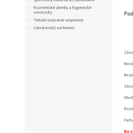
Spotrebný materiál do zásobníkov
Kozmetické utierky a hygienické
vreckovky
Pod
Tekuté umývacie suspenzie
Cukrárenský sortiment
Záso
Novú
Bezp
Zásob
Vhodn
Rozm
Farb
Do z