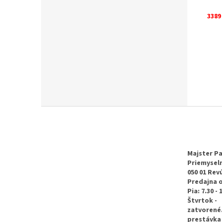
3389
Z
á
p
ä
t
Majster Pa
Priemyseln
i
050 01 Rev
e
Predajna 
Pia: 7.30 - 
Štvrtok -
zatvorené
prestávka 