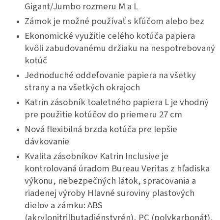
Gigant/Jumbo rozmeru M a L
Zámok je možné používať s kľúčom alebo bez
Ekonomické využitie celého kotúča papiera
kvôli zabudovanému držiaku na nespotrebovaný
kotúč
Jednoduché oddeľovanie papiera na všetky
strany a na všetkých okrajoch
Katrin zásobník toaletného papiera L je vhodný
pre použitie kotúčov do priemeru 27 cm
Nová flexibilná brzda kotúča pre lepšie
dávkovanie
Kvalita zásobníkov Katrin Inclusive je
kontrolovaná úradom Bureau Veritas z hľadiska
výkonu, nebezpečných látok, spracovania a
riadenej výroby Hlavné suroviny plastových
dielov a zámku: ABS
(akrylonitrilbutadiénstyrén), PC (polykarbonát),