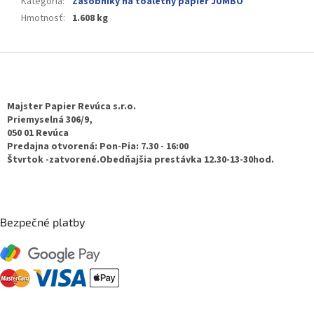
Kategória
:
Zásobníky na toaletný papier JUMBO
Hmotnosť
:
1.608 kg
Z
á
p
ä
Majster Papier Revúca s.r.o.
t
Priemyselná 306/9,
050 01 Revúca
i
Predajna otvorená: Pon-Pia: 7.30 - 16:00
e
Štvrtok -zatvorené.Obedňajšia prestávka 12.30-13-30hod.
Bezpečné platby