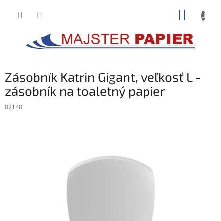
Prejsť
NÁKUP
na
obsah
KOŠÍK
Zásobník Katrin Gigant, veľkosť L -
zásobník na toaletný papier
82148