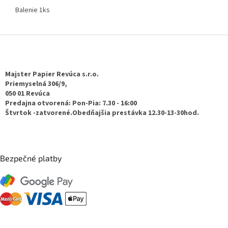
Balenie 1ks
Z
á
p
ä
Majster Papier Revúca s.r.o.
t
Priemyselná 306/9,
050 01 Revúca
i
Predajna otvorená: Pon-Pia: 7.30 - 16:00
e
Štvrtok -zatvorené.Obedňajšia prestávka 12.30-13-30hod.
Bezpečné platby