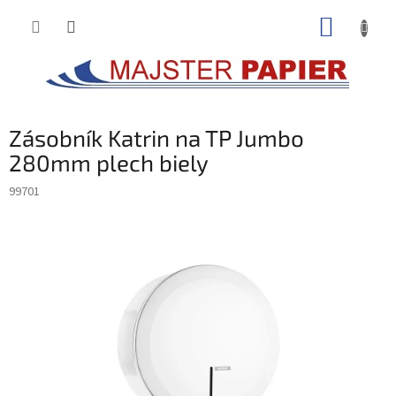
Prejsť
NÁKUP
na
obsah
KOŠÍK
Zásobník Katrin na TP Jumbo
280mm plech biely
99701