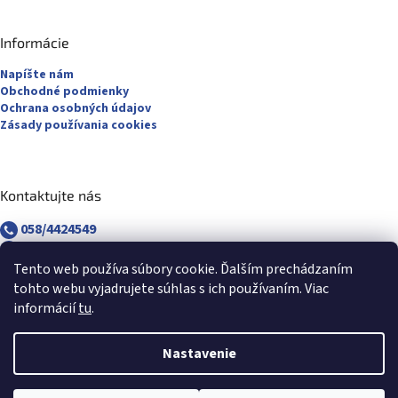
Informácie
Napíšte nám
Obchodné podmienky
Ochrana osobných údajov
Zásady používania cookies
Kontaktujte nás
058/4424549
058/4882830
revuca@majsterpapier.sk
Tento web používa súbory cookie. Ďalším prechádzaním
tohto webu vyjadrujete súhlas s ich používaním. Viac
informácií
tu
.
Nastavenie
Vytvoril Shoptet