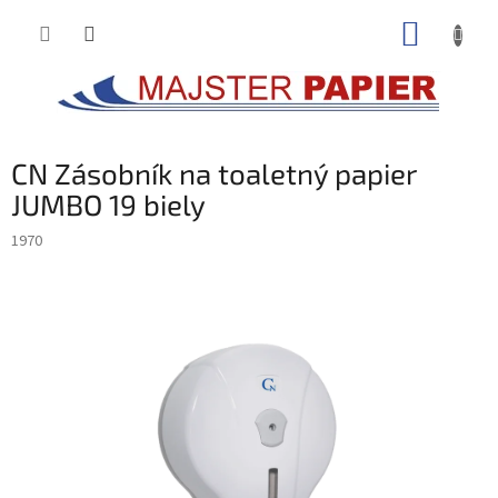
Prejsť
NÁKUP
na
obsah
KOŠÍK
CN Zásobník na toaletný papier
JUMBO 19 biely
1970