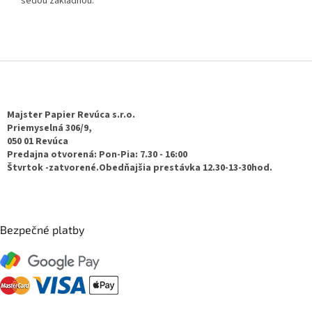
šedou základňou.
Z
á
p
ä
Majster Papier Revúca s.r.o.
t
Priemyselná 306/9,
050 01 Revúca
i
Predajna otvorená: Pon-Pia: 7.30 - 16:00
e
Štvrtok -zatvorené.Obedňajšia prestávka 12.30-13-30hod.
Bezpečné platby