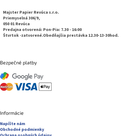
p
ä
Majster Papier Revúca s.r.o.
t
Priemyselná 306/9,
050 01 Revúca
i
Predajna otvorená: Pon-Pia: 7.30 - 16:00
e
Štvrtok -zatvorené.Obedňajšia prestávka 12.30-13-30hod.
Bezpečné platby
Informácie
Napíšte nám
Obchodné podmienky
Ochrana osobných údajov