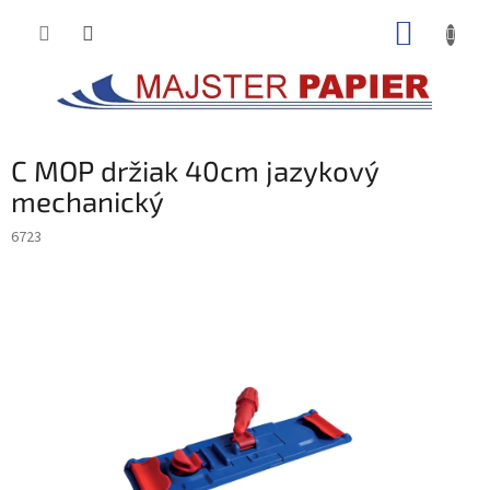
Prejsť
NÁKUP
na
obsah
KOŠÍK
C MOP držiak 40cm jazykový
mechanický
6723