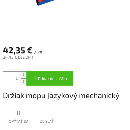
42,35 €
/ ks
34,43 € bez DPH
Jednotková
cena:
Pridať do košíka
Držiak mopu jazykový mechanický
OPÝTAŤ SA
ZDIEĽAŤ