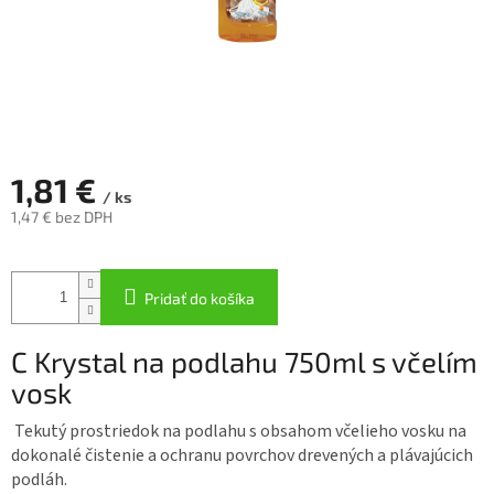
1,81 €
/ ks
1,47 € bez DPH
Jednotková
cena:
Pridať do košíka
C Krystal na podlahu 750ml s včelím
vosk
Tekutý prostriedok na podlahu s obsahom včelieho vosku na
dokonalé čistenie a ochranu povrchov drevených a plávajúcich
podláh.