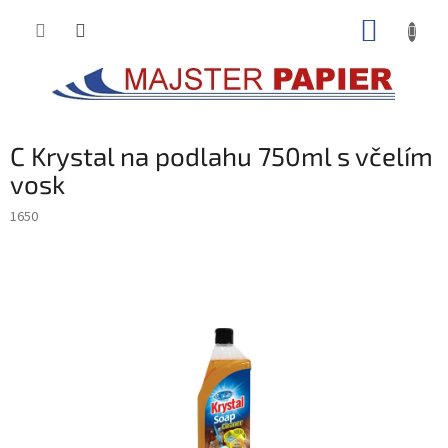
Prejsť
NÁKUP
na
obsah
KOŠÍK
C Krystal na podlahu 750ml s včelím
vosk
1650