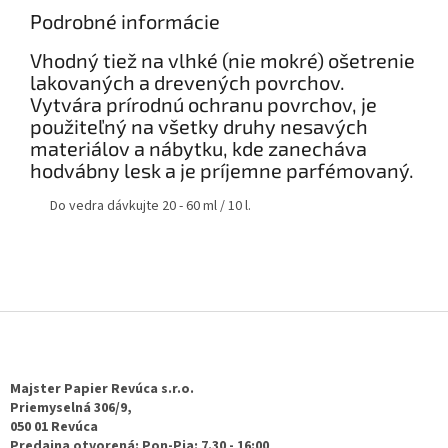
Podrobné informácie​
Vhodný tiež na vlhké (nie mokré) ošetrenie
lakovaných a drevených povrchov.
Vytvára prírodnú ochranu povrchov, je
použiteľný na všetky druhy nesavých
materiálov a nábytku, kde zanecháva
hodvábny lesk a je príjemne parfémovaný.
Do vedra dávkujte 20 - 60 ml / 10 l.
Z
á
p
ä
Majster Papier Revúca s.r.o.
t
Priemyselná 306/9,
050 01 Revúca
i
Predajna otvorená: Pon-Pia: 7.30 - 16:00