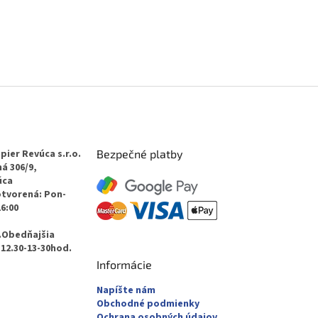
pier Revúca s.r.o.
Bezpečné platby
á 306/9,
úca
otvorená: Pon-
16:00
.Obedňajšia
12.30-13-30hod.
Informácie
Napíšte nám
Obchodné podmienky
Ochrana osobných údajov