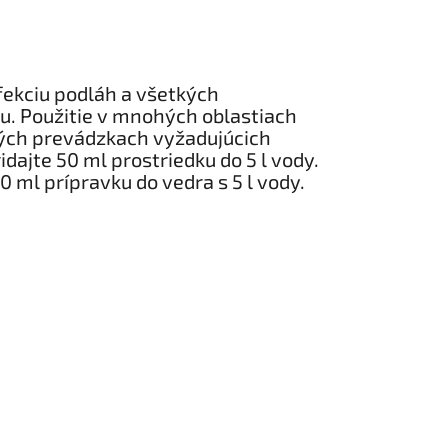
fekciu podláh a všetkých
. Použitie v mnohých oblastiach
ných prevádzkach vyžadujúcich
ajte 50 ml prostriedku do 5 l vody.
0 ml prípravku do vedra s 5 l vody.