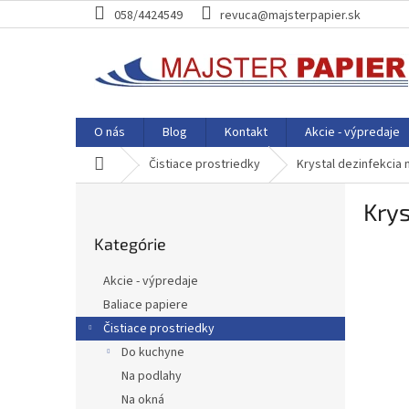
Prejsť
058/4424549
revuca@majsterpapier.sk
na
obsah
O nás
Blog
Kontakt
Akcie - výpredaje
Domov
Čistiace prostriedky
Krystal dezinfekcia 
B
Krys
o
Preskočiť
č
Kategórie
kategórie
n
ý
Akcie - výpredaje
p
Baliace papiere
a
Čistiace prostriedky
n
e
Do kuchyne
l
Na podlahy
Na okná