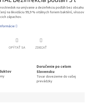
rostriedok na umývanie a dezinfekciu podláh bez obsahu
čený na likvidáciu 99,9 % vitálnych foriem baktérií, vírusov
ucich zápachov.
informácie
OPÝTAŤ SA
ZDIEĽAŤ
Doručenie po celom
duktov
Slovensku
eny
Tovar dovezieme do vašej
prevádzky