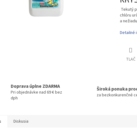
Tekutý p
chlóru ur
a nežiad
Detailné 
TLAČ
Doprava úplne ZDARMA
Široká ponuka pro
Pri objednávke nad 69 € bez
za bezkonkurenčné c
dph
s
Diskusia