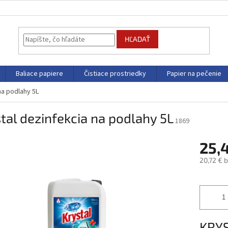
HĽADAŤ
Baliace papiere
Čistiace prostriedky
Papier na pečenie
na podlahy 5L
tal dezinfekcia na podlahy 5L
1869
25,
20,72 € 
Jednotk
cena:
KRYS