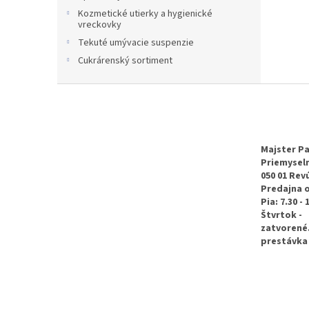
Kozmetické utierky a hygienické
vreckovky
Tekuté umývacie suspenzie
Cukrárenský sortiment
Z
á
p
ä
t
Majster Pa
Priemyseln
i
050 01 Rev
e
Predajna 
Pia: 7.30 - 
Štvrtok -
zatvorené
prestávka 