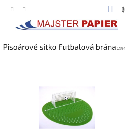
Prejsť
NÁKUP
na
obsah
KOŠÍK
Pisoárové sitko Futbalová brána
1984