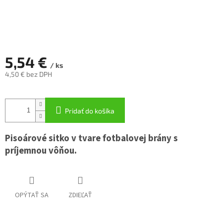
5,54 €
/ ks
4,50 € bez DPH
Jednotková
cena:
Pridať do košíka
Pisoárové sitko v tvare fotbalovej brány s
príjemnou vôňou.
OPÝTAŤ SA
ZDIEĽAŤ