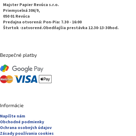
ä
Majster Papier Revúca s.r.o.
t
Priemyselná 306/9,
050 01 Revúca
i
Predajna otvorená: Pon-Pia: 7.30 - 16:00
e
Štvrtok -zatvorené.Obedňajšia prestávka 12.30-13-30hod.
Bezpečné platby
Informácie
Napíšte nám
Obchodné podmienky
Ochrana osobných údajov
Zásady používania cookies