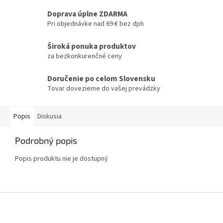
Doprava úplne ZDARMA
Pri objednávke nad 69 € bez dph
Široká ponuka produktov
za bezkonkurenčné ceny
Doručenie po celom Slovensku
Tovar dovezieme do vašej prevádzky
Popis
Diskusia
Podrobný popis
Popis produktu nie je dostupný
Z
á
p