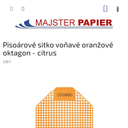
Prejsť
NÁKUP
na
obsah
KOŠÍK
Pisoárové sitko voňavé oranžové
oktagon - citrus
1957