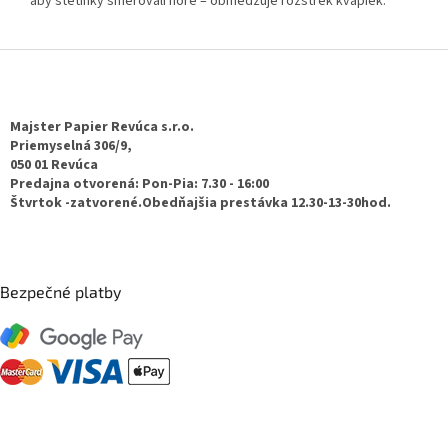
aby štetinky smerovali hore – obmedzuje rozstrek kvapiek.
Z
á
p
ä
Majster Papier Revúca s.r.o.
t
Priemyselná 306/9,
050 01 Revúca
i
Predajna otvorená: Pon-Pia: 7.30 - 16:00
e
Štvrtok -zatvorené.Obedňajšia prestávka 12.30-13-30hod.
Bezpečné platby