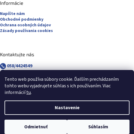
Informácie
Napíšte nám
Obchodné podmienky
Ochrana osobných údajov
Zásady používania cookies
Kontaktujte nás
058/4424549
058/4882830
revuca@majsterpapier.sk
Tento web používa súbory cookie. Ďalším prechádzaním
tohto webu vyjadrujete súhlas s ich používaním. Viac
informácií
tu
.
Nastavenie
Vytvoril Shoptet
Odmietnuť
Súhlasím
Copyright 2026
Majsterpapier.sk
. Všetky práva vyhradené.