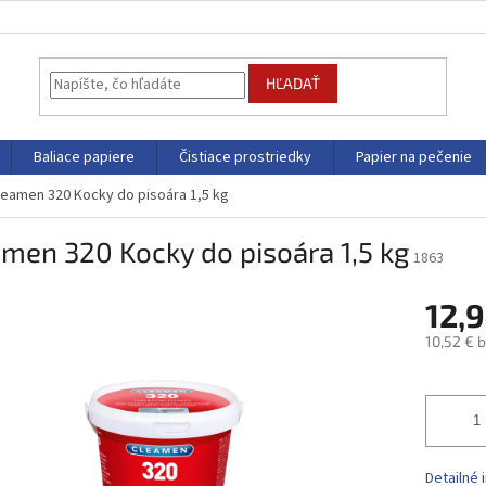
HĽADAŤ
Baliace papiere
Čistiace prostriedky
Papier na pečenie
leamen 320 Kocky do pisoára 1,5 kg
men 320 Kocky do pisoára 1,5 kg
1863
12,
10,52 € 
Jednotk
cena:
Detailné 