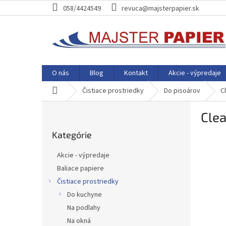
Prejsť
058/4424549
revuca@majsterpapier.sk
na
obsah
O nás
Blog
Kontakt
Akcie - výpredaje
Domov
Čistiace prostriedky
Do pisoárov
C
B
Clea
o
Preskočiť
č
Kategórie
kategórie
n
ý
Akcie - výpredaje
p
Baliace papiere
a
Čistiace prostriedky
n
e
Do kuchyne
l
Na podlahy
Na okná