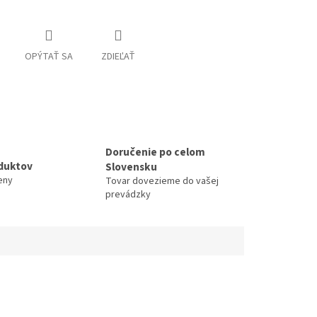
OPÝTAŤ SA
ZDIEĽAŤ
Doručenie po celom
duktov
Slovensku
eny
Tovar dovezieme do vašej
prevádzky