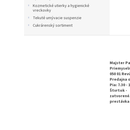
Kozmetické utierky a hygienické
vreckovky
Tekuté umývacie suspenzie
Cukrárenský sortiment
Z
á
p
ä
t
Majster Pa
Priemyseln
i
050 01 Rev
e
Predajna 
Pia: 7.30 - 
Štvrtok -
zatvorené
prestávka 