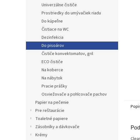
Univerzálne čističe
Prostriedky do umývačiek riadu
Do kúpeľne
Čistiace na WC
Dezinfekcia
Do pisoárov
Čističe konvektomatov, gril
ECO čističe
Na koberce
Na nábytok
Pracie prášky
Osviežovače a pohlcovače pachov
Papier na pečenie
Popi
Pre reštaurácie
Toaletné papiere
Pod
Zásobníky a dávkovače
Krémy
Clea