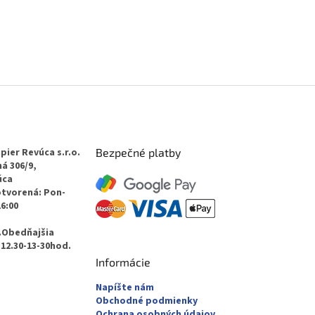
pier Revúca s.r.o.
Bezpečné platby
á 306/9,
úca
otvorená: Pon-
16:00
.Obedňajšia
12.30-13-30hod.
Informácie
Napíšte nám
Obchodné podmienky
Ochrana osobných údajov