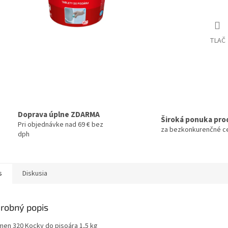
TLAČ
Doprava úplne ZDARMA
Široká ponuka pro
Pri objednávke nad 69 € bez
za bezkonkurenčné c
dph
s
Diskusia
robný popis
men 320 Kocky do pisoára 1,5 kg