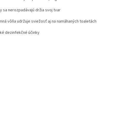
y sa nerozpadávajú držia svoj tvar
emná vôňa udržuje sviežosť aj na namáhaných toaletách
ké dezinfekčné účinky