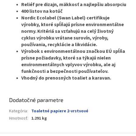
Reliéf pre dizajn, mäkkosť a najlepšiu absorpciu
400 listov na kotúč
Nordic Ecolabel (Swan Label) certifikuje
výrobky, ktoré spĺňajú prísne environmentálne
normy. Kritériá sa vzťahujú na celý životný
cyklus výrobku vrátane surovín, výroby,
používania, recyklácie a likvidácie.
Výrobok s environmentálnou značkou EÚ spĺňa
prísne požiadavky, ktoré sa týkajú nielen
environmentálnych vplyvov výrobku, ale aj
funkčnosti a bezpečnosti používateľov.
Vhodný do prenosných toaliet a karavan.
Dodatočné parametre
Kategória
:
Toaletné papiere 2-vrstvové
Hmotnosť
:
1.291 kg