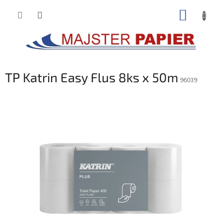
Prejsť
NÁKUP
na
obsah
KOŠÍK
TP Katrin Easy Flus 8ks x 50m
96039