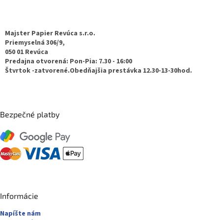
Z
á
p
ä
Majster Papier Revúca s.r.o.
t
Priemyselná 306/9,
050 01 Revúca
i
Predajna otvorená: Pon-Pia: 7.30 - 16:00
e
Štvrtok -zatvorené.Obedňajšia prestávka 12.30-13-30hod.
Bezpečné platby
Informácie
Napíšte nám