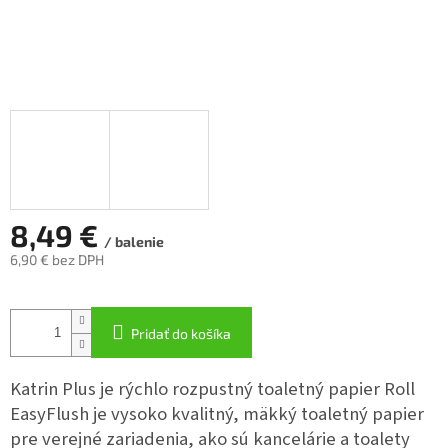
8,49 €
/ balenie
6,90 € bez DPH
Jednotková
cena:
Pridať do košíka
Katrin Plus je rýchlo rozpustný toaletný papier Roll
EasyFlush je vysoko kvalitný, mäkký toaletný papier
pre verejné zariadenia, ako sú kancelárie a toalety