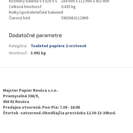
Rozmery balenia V x D/H x Š
184 mm x 112 mm x 415 mm
Celková hmotnosť
0.435 kg
Rolky/spotrebiteľské balenie
8
Čiarový kód
5903683112969
Dodatočné parametre
Kategória
:
Toaletné papiere 2-vrstvové
Hmotnosť
:
3.091 kg
Z
á
p
ä
Majster Papier Revúca s.r.o.
t
Priemyselná 306/9,
050 01 Revúca
i
Predajna otvorená: Pon-Pia: 7.30 - 16:00
e
Štvrtok -zatvorené.Obedňajšia prestávka 12.30-13-30hod.