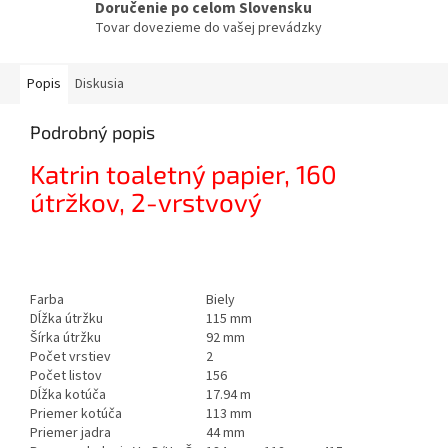
Doručenie po celom Slovensku
Tovar dovezieme do vašej prevádzky
Popis
Diskusia
Podrobný popis
Katrin toaletný papier, 160
útržkov, 2-vrstvový
Farba
Biely
Dĺžka útržku
115 mm
Šírka útržku
92 mm
Počet vrstiev
2
Počet listov
156
Dĺžka kotúča
17.94 m
Priemer kotúča
113 mm
Priemer jadra
44 mm