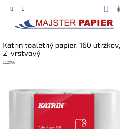
Prejsť
NÁKUP
na
obsah
KOŠÍK
Katrin toaletný papier, 160 útržkov,
2-vrstvový
112966