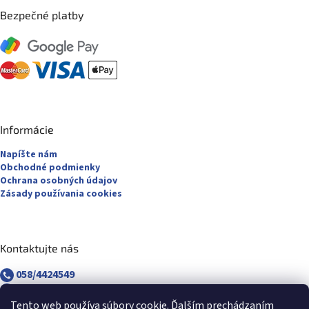
Bezpečné platby
Informácie
Napíšte nám
Obchodné podmienky
Ochrana osobných údajov
Zásady používania cookies
Kontaktujte nás
058/4424549
058/4882830
revuca@majsterpapier.sk
Tento web používa súbory cookie. Ďalším prechádzaním