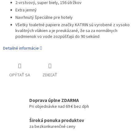
2-vrstvový, super biely, 156 útržkov
Extra jemný
Navrhnutý špeciálne pre hotely
Všetky toaletné papiere značky KATRIN sú vyrobené z vysoko
kvalitných vlákien a je preukázané, že sa za normálnych
podmienok vo vode zozpúšťajú do 90 sekúnd
Detailné informácie
OPÝTAŤ SA
ZDIEĽAŤ
Doprava úplne ZDARMA
Pri objednávke nad 69 € bez dph
Široká ponuka produktov
za bezkonkurenčné ceny