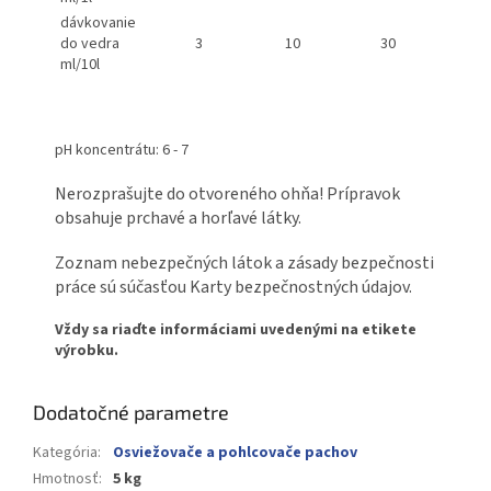
dávkovanie
do vedra
3
10
30
ml/10l
pH koncentrátu: 6 - 7
Nerozprašujte do otvoreného ohňa! Prípravok
obsahuje prchavé a horľavé látky.
Zoznam nebezpečných látok a zásady bezpečnosti
práce sú súčasťou Karty bezpečnostných údajov.
Vždy sa riaďte informáciami uvedenými na etikete
výrobku.
Dodatočné parametre
Kategória
:
Osviežovače a pohlcovače pachov
Hmotnosť
:
5 kg