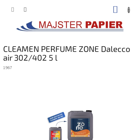
Prejsť
NÁKUP
na
obsah
KOŠÍK
CLEAMEN PERFUME ZONE Dalecco
air 302/402 5 l
1967