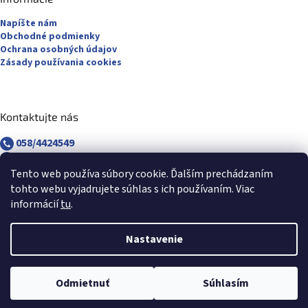
Napíšte nám
Obchodné podmienky
Ochrana osobných údajov
Zásady používania cookies
Kontaktujte nás
058/4424549
058/4882830
revuca@majsterpapier.sk
Tento web používa súbory cookie. Ďalším prechádzaním
tohto webu vyjadrujete súhlas s ich používaním. Viac
informácií
tu
.
Nastavenie
Vytvoril Shoptet
Odmietnuť
Súhlasím
Copyright 2026
Majsterpapier.sk
. Všetky práva vyhradené.