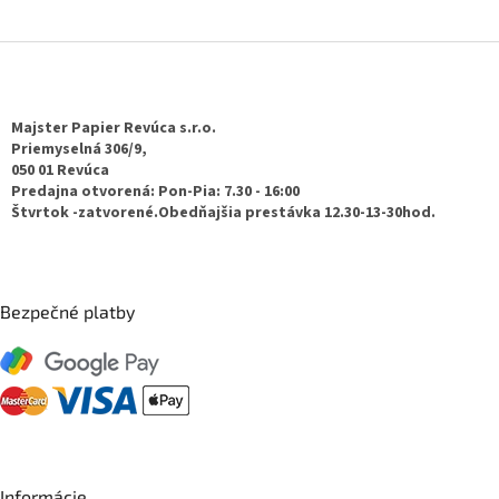
Z
á
p
ä
Majster Papier Revúca s.r.o.
t
Priemyselná 306/9,
050 01 Revúca
i
Predajna otvorená: Pon-Pia: 7.30 - 16:00
e
Štvrtok -zatvorené.Obedňajšia prestávka 12.30-13-30hod.
Bezpečné platby
Informácie