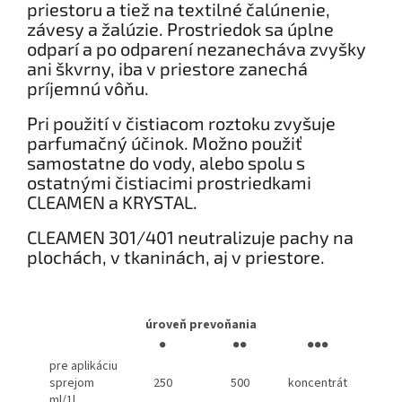
priestoru a tiež na textilné čalúnenie,
závesy a žalúzie. Prostriedok sa úplne
odparí a po odparení nezanecháva zvyšky
ani škvrny, iba v priestore zanechá
príjemnú vôňu.
Pri použití v čistiacom roztoku zvyšuje
parfumačný účinok. Možno použiť
samostatne do vody, alebo spolu s
ostatnými čistiacimi prostriedkami
CLEAMEN a KRYSTAL.
CLEAMEN 301/401 neutralizuje pachy na
plochách, v tkaninách, aj v priestore.
úroveň prevoňania
●
●●
●●●
pre aplikáciu
sprejom
250
500
koncentrát
ml/1l