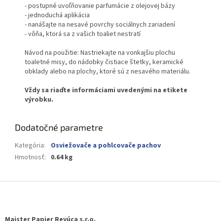
- postupné uvoľňovanie parfumácie z olejovej bázy
- jednoduchá aplikácia
- nanášajte na nesavé povrchy sociálnych zariadení
- vôňa, ktorá sa z vašich toaliet nestratí
Návod na použitie: Nastriekajte na vonkajšiu plochu
toaletné misy, do nádobky čistiace štetky, keramické
obklady alebo na plochy, ktoré sú z nesavého materiálu.
Vždy sa riaďte informáciami uvedenými na etikete
výrobku.
Dodatočné parametre
Kategória
:
Osviežovače a pohlcovače pachov
Hmotnosť
:
0.64 kg
Z
á
p
ä
Majster Papier Revúca s.r.o.