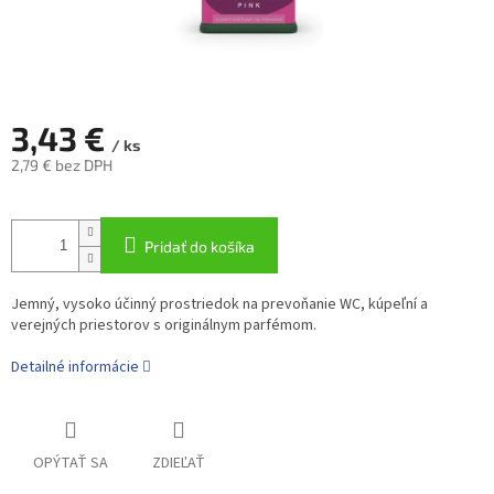
3,43 €
/ ks
2,79 € bez DPH
Jednotková
cena:
Pridať do košíka
Jemný, vysoko účinný prostriedok na prevoňanie WC, kúpeľní a
verejných priestorov s originálnym parfémom.
Detailné informácie
OPÝTAŤ SA
ZDIEĽAŤ