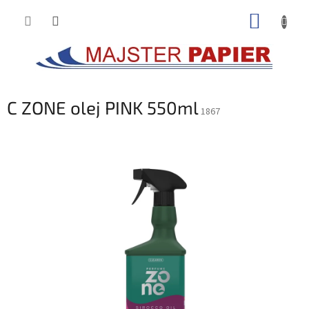
Prejsť
NÁKUP
na
obsah
KOŠÍK
C ZONE olej PINK 550ml
1867