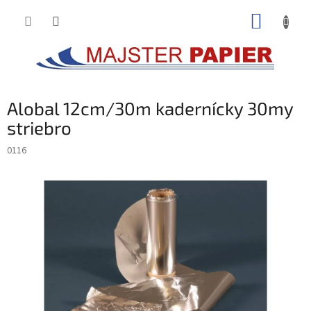
Prejsť
NÁKUP
na
obsah
KOŠÍK
Alobal 12cm/30m kadernícky 30my
striebro
0116