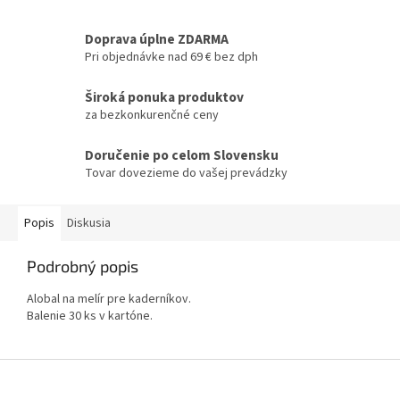
Doprava úplne ZDARMA
Pri objednávke nad 69 € bez dph
Široká ponuka produktov
za bezkonkurenčné ceny
Doručenie po celom Slovensku
Tovar dovezieme do vašej prevádzky
Popis
Diskusia
Podrobný popis
Alobal na melír pre kaderníkov.
Balenie 30 ks v kartóne.
Z
á