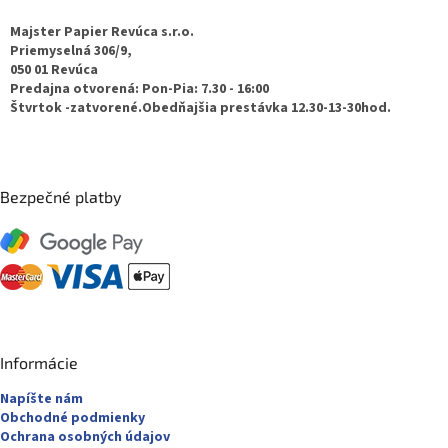
p
ä
Majster Papier Revúca s.r.o.
t
Priemyselná 306/9,
050 01 Revúca
i
Predajna otvorená: Pon-Pia: 7.30 - 16:00
e
Štvrtok -zatvorené.Obedňajšia prestávka 12.30-13-30hod.
Bezpečné platby
Informácie
Napíšte nám
Obchodné podmienky
Ochrana osobných údajov