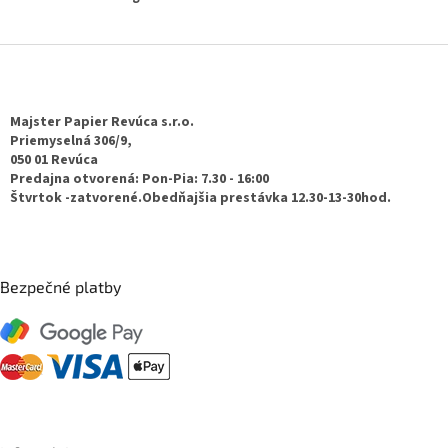
Z
á
p
ä
Majster Papier Revúca s.r.o.
t
Priemyselná 306/9,
050 01 Revúca
i
Predajna otvorená: Pon-Pia: 7.30 - 16:00
e
Štvrtok -zatvorené.Obedňajšia prestávka 12.30-13-30hod.
Bezpečné platby