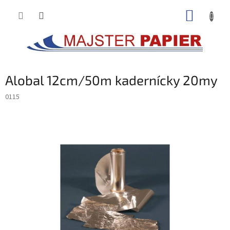
Prejsť
NÁKUP
na
obsah
KOŠÍK
Alobal 12cm/50m kadernícky 20my
0115