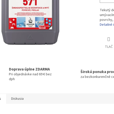
Tekutý d
umývacím
povrchy, 
Detailné 
TLAČ
Doprava úplne ZDARMA
Široká ponuka pro
Pri objednávke nad 69 € bez
za bezkonkurenčné c
dph
s
Diskusia