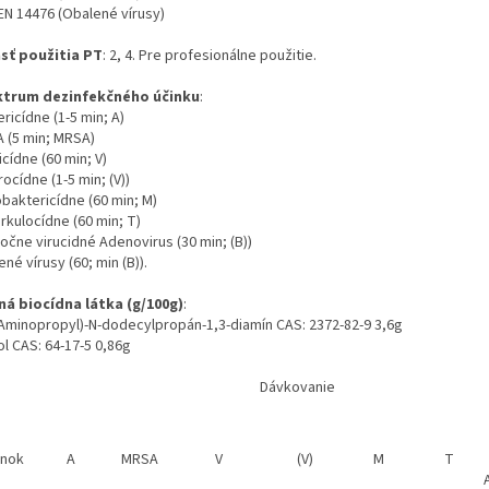
EN 14476 (Obalené vírusy)
sť použitia PT
: 2, 4. Pre profesionálne použitie.
trum dezinfekčného účinku
:
ricídne (1-5 min; A)
 (5 min; MRSA)
cídne (60 min; V)
ocídne (1-5 min; (V))
baktericídne (60 min; M)
rkulocídne (60 min; T)
očne virucidné Adenovirus (30 min; (B))
né vírusy (60; min (B)).
ná biocídna látka (g/100g)
:
-Aminopropyl)-N-dodecylpropán-1,3-diamín CAS: 2372-82-9 3,6g
l CAS: 64-17-5 0,86g
Dávkovanie
inok
A
MRSA
V
(V)
M
T