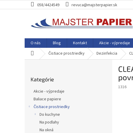
Prejsť
058/4424549
revuca@majsterpapier.sk
na
obsah
O nás
Blog
Kontakt
Akcie - výpredaje
Domov
Čistiace prostriedky
Dezinfekcia
CL
B
CLEA
o
Preskočiť
č
pov
Kategórie
kategórie
n
1316
ý
Akcie - výpredaje
p
Baliace papiere
a
Čistiace prostriedky
n
e
Do kuchyne
l
Na podlahy
Na okná