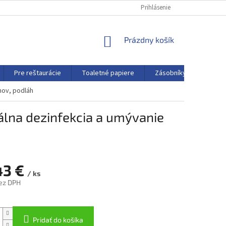
Prihlásenie
NÁKUPNÝ
Prázdny košík
KOŠÍK
Pre reštaurácie
Toaletné papiere
Zásobníky a dávkovače
hov, podláh
álna dezinfekcia a umývanie
43 €
/ ks
bez DPH
ová
Pridať do košíka