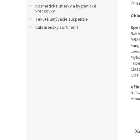
ČSN 
Kozmetické utierky a hygienické
vreckovky
Obla
Tekuté umývacie suspenzie
Cukrárenský sortiment
Spek
Bakte
MRSA
Fungi
Levur
Myko
Tube
Čiast
Obale
Účin
N-(3
etano
Úč