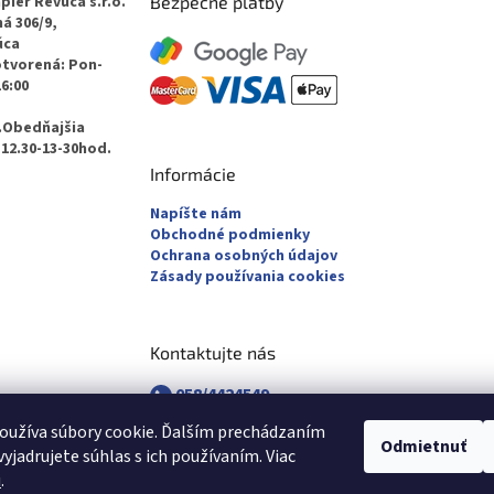
pier Revúca s.r.o.
Bezpečné platby
á 306/9,
úca
otvorená: Pon-
16:00
.Obedňajšia
12.30-13-30hod.
Informácie
Napíšte nám
Obchodné podmienky
Ochrana osobných údajov
Zásady používania cookies
Kontaktujte nás
058/4424549
058/4882830
oužíva súbory cookie. Ďalším prechádzaním
revuca@majsterpapier.sk
Odmietnuť
yjadrujete súhlas s ich používaním. Viac
u
.