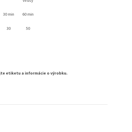
vírusy
30 min
60 min
30
50
te etiketu a informácie o výrobku.