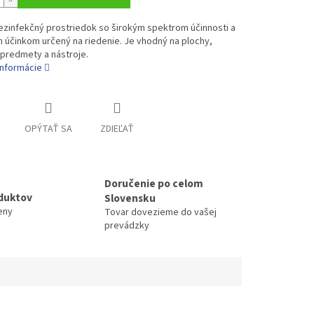
ezinfekčný prostriedok so širokým spektrom účinnosti a
 účinkom určený na riedenie. Je vhodný na plochy,
predmety a nástroje.
informácie
OPÝTAŤ SA
ZDIEĽAŤ
Doručenie po celom
duktov
Slovensku
eny
Tovar dovezieme do vašej
prevádzky