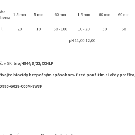
oba
1-5 min
5 min
60 min
1-5 min
60 min
60 min
benia
 l
20
10
50 - 100
10 - 20
50
50
pH 11,00-12,00
č. v SK:
bio/4844/D/22/CCHLP
ívajte biocídy bezpečným spôsobom. Pred použitím si vždy prečítaj
 D990-G028-C00M-8W3F