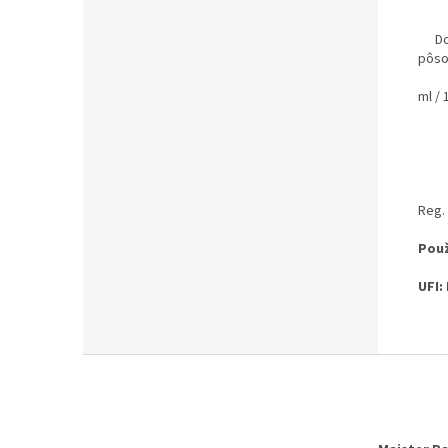
D
pôso
ml / 1
Reg. 
Použ
UFI:
Z
á
p
ä