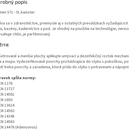
robný popis
men 571 - 5L kanister
íva sa v zdravotníctve, priemysle aj v ostatných prevádzkach vyžadujúcich 
ia, bazény, kaderníctvo a pod. Je vhodný na použitie na technológie, nere
sahuje chlór, je parfémovaný.
ITIE
:
šetrované a menšie plochy aplikujte umývací a dezinfekčný roztok mecha
a a mopu. Vydezinfikované povrchy prichádzajúce do styku s pokožkou, po 
ití treba povrchy a zariadenia, ktoré prídu do styku s potravinami a nápojm
ravok spĺňa normy:
EN 1276
EN 13727
EN 14561
EN 1650
EN 13624
EN 14562
EN 14348
EN 14563
EN 14476 (Adenovirus)