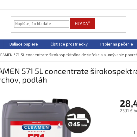
HĽADAŤ
Baliace papiere
Čistiace prostriedky
Papier na pečenie
EAMEN 571 5L concentrate širokospektrálna dezinfekcia a umývanie povrc
MEN 571 5L concentrate širokospektr
rchov, podláh
28,
23,11 € 
Jednotk
cena: