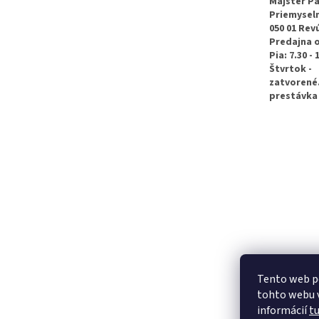
t
Majster Pa
Priemyseln
i
050 01 Rev
e
Predajna 
Pia: 7.30 - 
Štvrtok -
zatvorené
prestávka 
Tento web p
tohto webu v
informácií
t