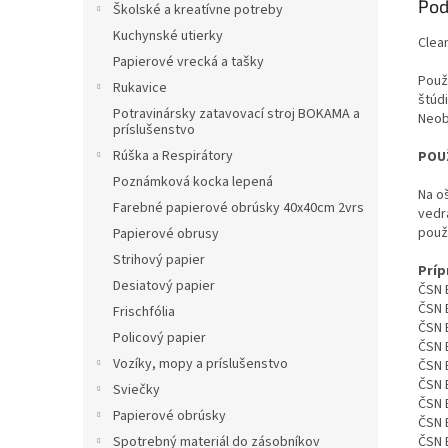
Pod
Školské a kreatívne potreby
Kuchynské utierky
Clea
Papierové vrecká a tašky
Použ
Rukavice
štúd
Potravinársky zatavovací stroj BOKAMA a
Neob
príslušenstvo
Rúška a Respirátory
POUŽ
Poznámková kocka lepená
Na o
Farebné papierové obrúsky 40x40cm 2vrs
vedr
použ
Papierové obrusy
Strihový papier
Príp
Desiatový papier
ČSN 
ČSN 
Frischfólia
ČSN 
Policový papier
ČSN 
Vozíky, mopy a príslušenstvo
ČSN 
ČSN 
Sviečky
ČSN 
Papierové obrúsky
ČSN 
ČSN 
Spotrebný materiál do zásobníkov