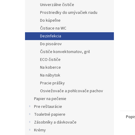
Univerzálne čističe
Prostriedky do umývačiek riadu
Do kúpeľne
Čistiace na WC
Dezinfekcia
Do pisoárov
Čističe konvektomatov, gril
ECO čističe
Na koberce
Na nábytok
Pracie prášky
Osviežovače a pohlcovače pachov
Papier na pečenie
Pre reštaurácie
Toaletné papiere
Popi
Zásobníky a dávkovače
Krémy