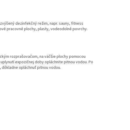
zvýšený dezinfekčný režim, napr. sauny, fitness
zové pracovné plochy, plasty, vodeodolné povrchy.
nickým rozprašovačom, na väčšie plochy pomocou
uplynutí expozičnej doby opláchnite pitnou vodou. Po
i, dôkladne opláchnuť pitnou vodou.