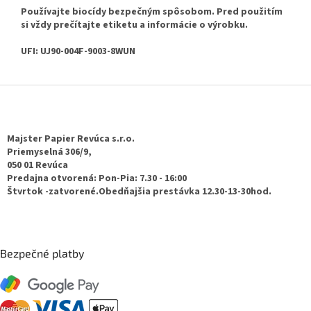
Používajte biocídy bezpečným spôsobom. Pred použitím
si vždy prečítajte etiketu a informácie o výrobku.
UFI: UJ90-004F-9003-8WUN
Z
á
p
ä
Majster Papier Revúca s.r.o.
t
Priemyselná 306/9,
050 01 Revúca
i
Predajna otvorená: Pon-Pia: 7.30 - 16:00
e
Štvrtok -zatvorené.Obedňajšia prestávka 12.30-13-30hod.
Bezpečné platby