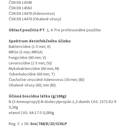
ČSN EN 14348
ČSN EN 14563
ČSN EN 14476 (Adenovirus)
ČSN EN 14476 (Obalené vírusy)
Oblasť použitia PT
: 2, 4. Pre profesionálne použitie.
Spektrum dezinfekčného účinku
:
Baktericídne (1-5 min; A)
MRSA (5 min; MRSA)
Fungicídne (60 min; V)
Levurocídne (1-5 min; (V))
Mykobaktericídne (60 min; M)
Tuberkulocídne (60 min; T)
Čiastočne virucidné Adenovirus (30 min; (B))
Obalené vírusy (60; min (B)).
Účinná biocídna látka (g/100g)
:
N-(3-Aminopropyl)-N-dodecylpropán-1,3-diamín CAS: 2372-82-9
0,36g
etanol CAS: 64-17-5 0,086g
Reg. č. v SK:
bio/768/D/23/CCHLP