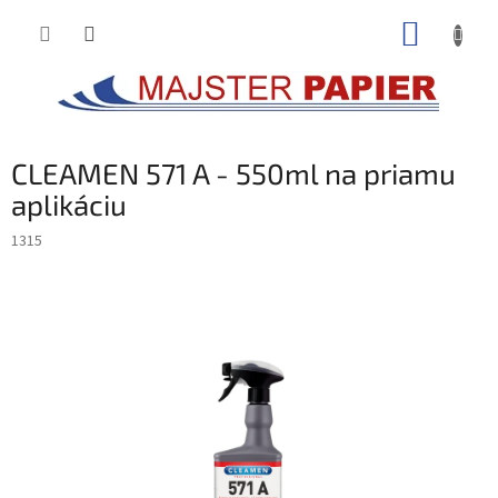
Prejsť
NÁKUP
na
obsah
KOŠÍK
CLEAMEN 571 A - 550ml na priamu
aplikáciu
1315