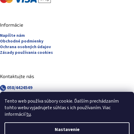
Informácie
Napíšte nám
Obchodné podmienky
Ochrana osobných údajov
Zásady používania cookies
Kontaktujte nás
058/4424549
058/4882830
revuca@majsterpapier.sk
Tento web používa súbory cookie. Ďalším prechádzaním
tohto webu vyjadrujete súhlas s ich používaním. Viac
informácií
tu
.
Nastavenie
Vytvoril Shoptet