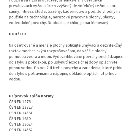
Používa sa v zdravotníctve, priemysle aj v ostatných
prevádzkach vyžadujúcich zvýšený dezinfekčný režim, napr.
sauny, fitness štúdia, bazény, kaderníctvo a pod. Je vhodný na
použitie na technológie, nerezové pracovné plochy, plasty,
vodeodolné povrchy. Neobsahuje chlór, je parfémovaný.
POUŽITIE
:
Na ošetrované a menšie plochy aplikujte umývací a dezinfekčný
roztok mechanickým rozprašovačom, na väčšie plochy
pomocou vedra a mopu. Vydezinfikované povrchy prichádzajúce
do styku s pokožkou, po uplynutí expozičnej doby opláchnite
pitnou vodou. Po použití treba povrchy a zariadenia, ktoré prídu
do styku s potravinami a nápojmi, dôkladne opláchnuť pitnou
vodou.
Prípravok spĺňa normy:
ČSN EN 1276
ČSN EN 13727
ČSN EN 14561
ČSN EN 1650
ČSN EN 13624
ČSN EN 14562